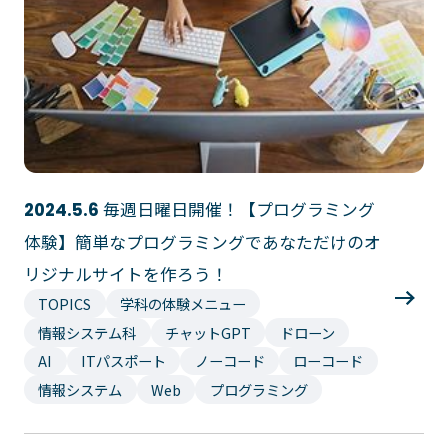
大学コース
ビジネスパーク
学院のご紹介
建学の精神・学院長挨拶
沿革（学院の歴史）
教育方針
アクセス
動画で見るテクノスカレッ
ジ
学科一覧
毎週日曜日開催！【プログラミング
2024.5.6
WEBエントリー・WEB出願
情報公開・シラバス
体験】簡単なプログラミングであなただけのオ
東京工学院専門学校
リジナルサイトを作ろう！
コンサート・イベント科
建築学科
TOPICS
学科の体験メニュー
音響芸術科
インテリアデザイン科
情報システム科
チャットGPT
ドローン
映像メディア学科
情報システム科
AI
ITパスポート
ノーコード
ローコード
情報システム
Web
プログラミング
ミュージック科
電気電子学科
声優・演劇科
航空学科