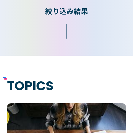
絞り込み結果
入学検討中の
外国人留学生の
皆さまへ
皆さまへ
保護者の
在学生の
皆さまへ
皆さまへ
卒業生の
企業の
皆さまへ
皆さまへ
TOPICS
地域の
皆さまへ
テクノスカレッジの学びの特長
卒後ビジョン
TECHNOSゼミ
4つの学びのプラン
グローバルラーニング