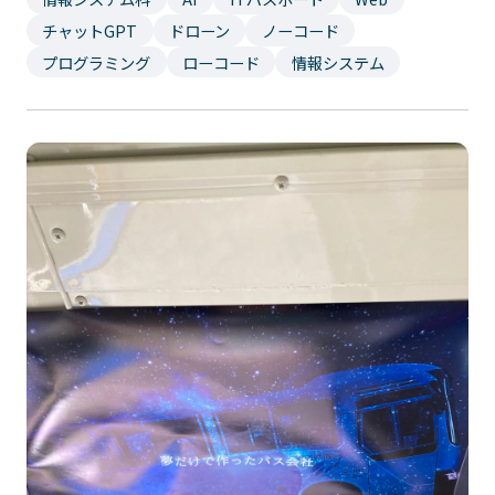
イベント・行事
部活・クラブ紹介
チャットGPT
ドローン
ノーコード
キャンパスマップ
学生寮・マンション
プログラミング
ローコード
情報システム
校外施設
学生委員会
入学のご案内
5つの入学方法
募集要項
学費・教材費
奨学金・奨励金
外国人留学生入学のご案内
NEWS&TOPICS