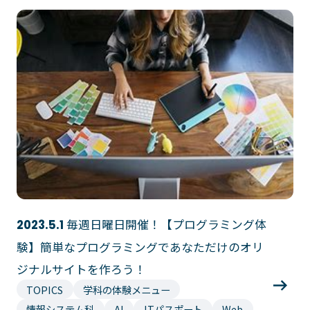
ゲームクリエーター科
法律情報科
アニメ・マンガ科
ビジネス情報科
デザイン科
公務員科
CGクリエーター科
大学併修学科/教育専攻科/
研究科
スポーツビジネス科
こども科
東京エアトラベル・ホテル専門学校
英語キャリア科
エアラインサービス科
ホテル科
観光・ツーリズム科
ブライダル科
鉄道交通科
毎週日曜日開催！【プログラミング体
2023.5.1
大学併修学科/研究科
験】簡単なプログラミングであなただけのオリ
キャリア支援
ジナルサイトを作ろう！
卒業生の紹介
キャリアセンター
TOPICS
学科の体験メニュー
キャンパスライフ
情報システム科
AI
ITパスポート
Web