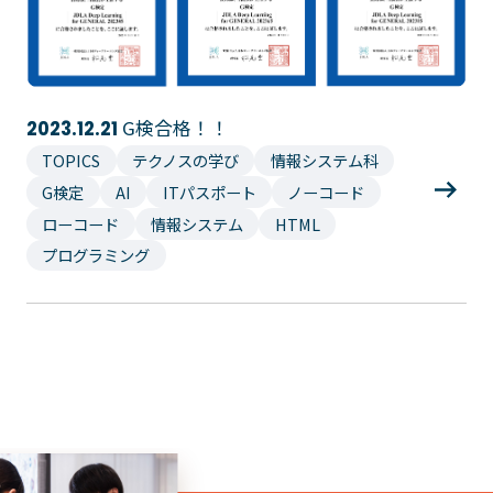
大学コース
ビジネスパーク
学院のご紹介
建学の精神・学院長挨拶
沿革（学院の歴史）
教育方針
アクセス
G検合格！！
2023.12.21
動画で見るテクノスカレッ
TOPICS
テクノスの学び
情報システム科
ジ
G検定
AI
ITパスポート
ノーコード
学科一覧
ローコード
情報システム
HTML
WEBエントリー・WEB出願
情報公開・シラバス
プログラミング
東京工学院専門学校
コンサート・イベント科
建築学科
音響芸術科
インテリアデザイン科
映像メディア学科
情報システム科
ミュージック科
電気電子学科
声優・演劇科
航空学科