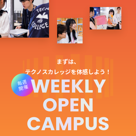
ゲームクリエーター科
法律情報科
アニメ・マンガ科
ビジネス情報科
デザイン科
公務員科
CGクリエーター科
大学併修学科/教育専攻科/
研究科
スポーツビジネス科
こども科
東京エアトラベル・ホテル専門学校
まずは、
テクノスカレッジを体感しよう！
英語キャリア科
エアラインサービス科
WEEKLY
毎週
ホテル科
観光・ツーリズム科
開催
ブライダル科
鉄道交通科
OPEN
大学併修学科/研究科
キャリア支援
CAMPUS
卒業生の紹介
キャリアセンター
キャンパスライフ