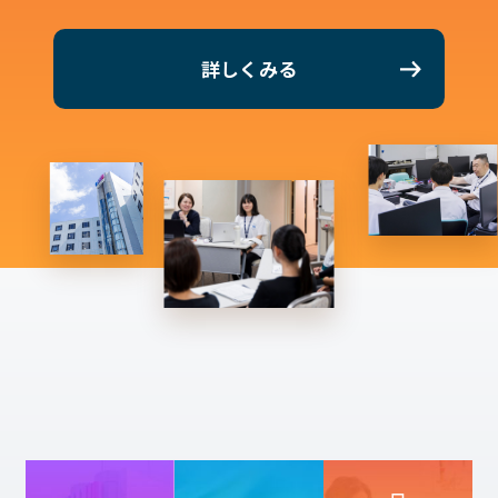
イベント・行事
部活・クラブ紹介
キャンパスマップ
学生寮・マンション
詳しくみる
校外施設
学生委員会
入学のご案内
5つの入学方法
募集要項
学費・教材費
奨学金・奨励金
外国人留学生入学のご案内
NEWS&TOPICS