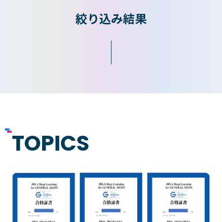
絞り込み結果
入学検討中の
外国人留学生の
皆さまへ
皆さまへ
保護者の
在学生の
皆さまへ
皆さまへ
卒業生の
企業の
皆さまへ
皆さまへ
TOPICS
地域の
皆さまへ
テクノスカレッジの学びの特長
卒後ビジョン
TECHNOSゼミ
4つの学びのプラン
グローバルラーニング