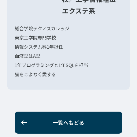
エクステ系
プライバシーポリシー
サイトマップ
Copyright © Technos College. All Rights Reserved.
総合学院テクノスカレッジ
東京工学院専門学校
情報システム科1年担任
血液型はA型
1年プログラミングと1年SQLを担当
猫をこよなく愛する
一覧へもどる