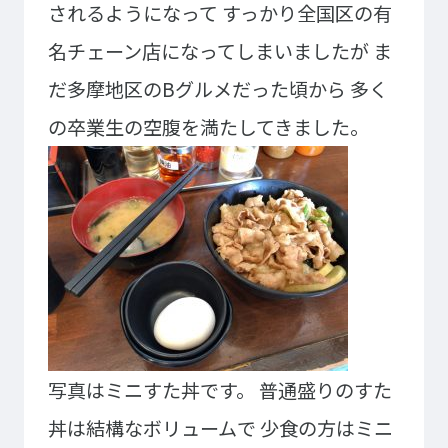
されるようになって
すっかり全国区の有
ゲームクリエーター科
法律情報科
アニメ・マンガ科
ビジネス情報科
名チェーン店になってしまいましたが
ま
デザイン科
公務員科
だ多摩地区のBグルメだった頃から
多く
CGクリエーター科
大学併修学科/教育専攻科/
の卒業生の空腹を満たしてきました。
研究科
スポーツビジネス科
こども科
東京エアトラベル・ホテル専門学校
英語キャリア科
エアラインサービス科
ホテル科
観光・ツーリズム科
ブライダル科
鉄道交通科
大学併修学科/研究科
キャリア支援
写真はミニすた丼です。
普通盛りのすた
卒業生の紹介
キャリアセンター
キャンパスライフ
丼は結構なボリュームで
少食の方はミニ