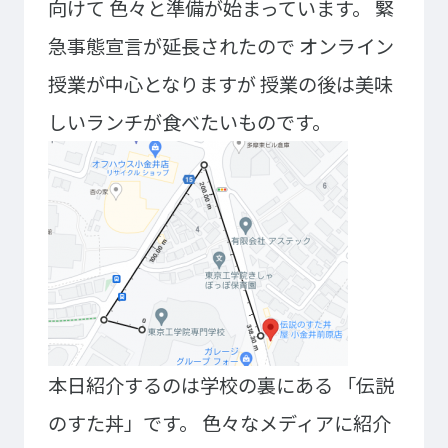
向けて
色々と準備が始まっています。
緊
大学コース
ビジネスパーク
学院のご紹介
急事態宣言が延長されたので
オンライン
建学の精神・学院長挨拶
沿革（学院の歴史）
授業が中心となりますが
授業の後は美味
教育方針
アクセス
しいランチが食べたいものです。
動画で見るテクノスカレッ
ジ
学科一覧
WEBエントリー・WEB出願
情報公開・シラバス
東京工学院専門学校
コンサート・イベント科
建築学科
音響芸術科
インテリアデザイン科
映像メディア学科
情報システム科
本日紹介するのは学校の裏にある
「伝説
ミュージック科
電気電子学科
のすた丼」です。
色々なメディアに紹介
声優・演劇科
航空学科