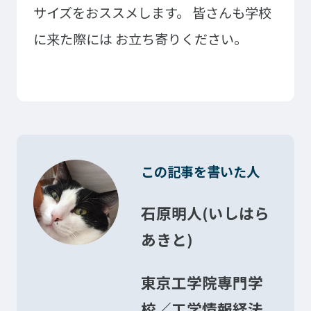
サイズをおススメします。
皆さんも学校
イベント・行事
部活・クラブ紹介
に来た際には
お立ち寄りください。
キャンパスマップ
学生寮・マンション
校外施設
学生委員会
入学のご案内
5つの入学方法
募集要項
学費・教材費
この記事を書いた人
奨学金・奨励金
外国人留学生入学のご案内
石原明人(いしはら
あきと)
NEWS&TOPICS
東京工学院専門学
校／工学情報経法