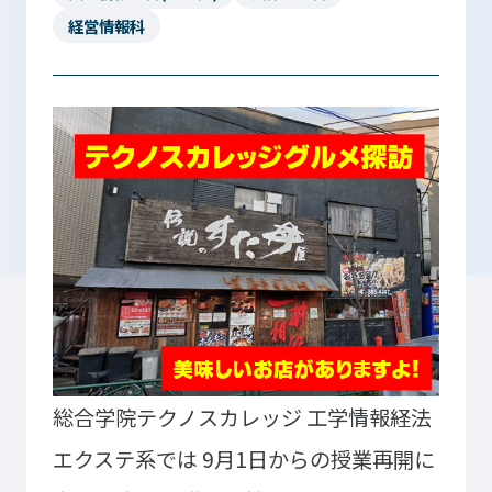
経営情報科
入学検討中の
外国人留学生の
皆さまへ
皆さまへ
保護者の
在学生の
皆さまへ
皆さまへ
卒業生の
企業の
皆さまへ
皆さまへ
地域の
皆さまへ
テクノスカレッジの学びの特長
総合学院テクノスカレッジ
工学情報経法
卒後ビジョン
TECHNOSゼミ
エクステ系では
9月1日からの授業再開に
4つの学びのプラン
グローバルラーニング