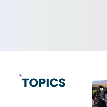
東京工学院専門学校
コンサート・イベント科
建築学科
音響芸術科
インテリ
映像メディア学科
情報シス
ミュージック科
電気電子
声優・演劇科
航空学科
ゲームクリエーター科
法律情報
アニメ・マンガ科
ビジネス
デザイン科
公務員科
TOPICS
CGクリエーター科
大学併修
スポーツビジネス科
こども科