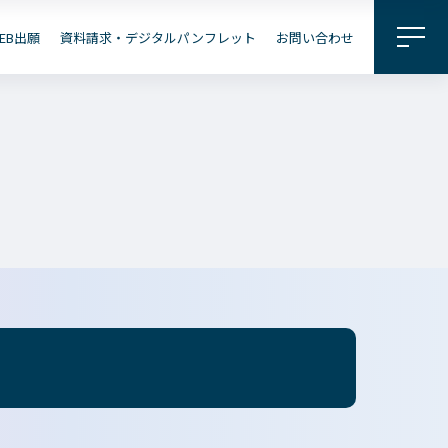
料請求・
パンフレット
EB出願
資料請求・デジタルパンフレット
お問い合わせ
企業の
地域の
皆さまへ
皆さまへ
出願