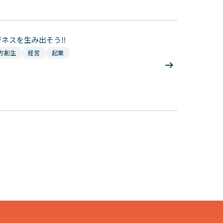
ネスを生み出そう‼
方創生
経営
起業