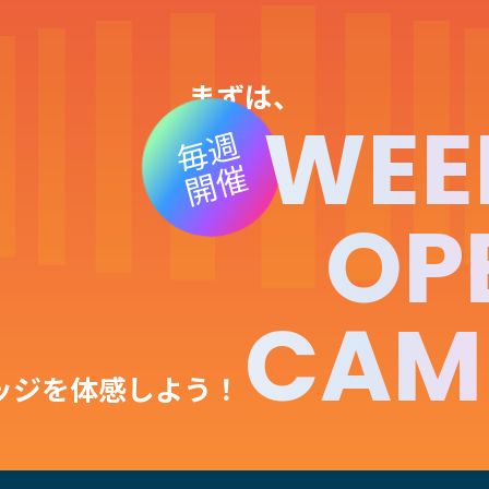
まずは、
WEE
毎週
開催
OP
CAM
ッジを体感しよう！