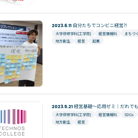
自分たちでコンビニ経営⁈
2023.6.11
大学併修学科(工学院)
経営情報科
まちづ
地方創生
経営
起業
経営基礎～応用ゼミ｜だれで
2023.5.21
大学併修学科(工学院)
経営情報科
SDGs
地方創生
経営