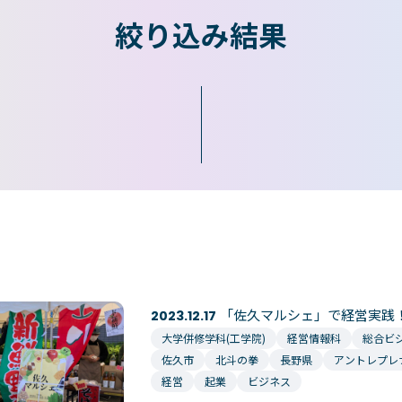
絞り込み結果
東京エアトラベル・
英語キャリア科
アデザイン科
ホテル科
テム科
ブライダル科
学科
エアラインサービス科
観光・ツーリズム科
科
鉄道交通科
情報科
大学併修学科/研究科
学科/教育専攻科/研究科
「佐久マルシェ」で経営実践
2023.12.17
大学併修学科(工学院)
経営情報科
総合ビ
佐久市
北斗の拳
長野県
アントレプレ
経営
起業
ビジネス