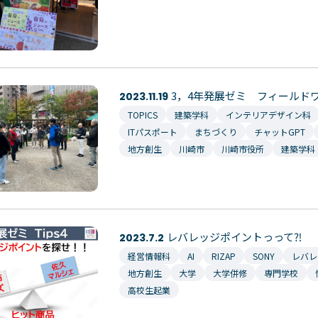
ンパスライフ
入学のご案内
・行事
5つの入学方法
スマップ
募集要項
学費・教材費
3，4年発展ゼミ フィールド
2023.11.19
ラブ紹介
奨学金・奨励金
TOPICS
建築学科
インテリアデザイン科
マンション
外国人留学生入学のご案内
ITパスポート
まちづくり
チャットGPT
会
地方創生
川崎市
川崎市役所
建築学科
レバレッジポイントっって⁈
2023.7.2
経営情報科
AI
RIZAP
SONY
レバレ
地方創生
大学
大学併修
専門学校
高校生起業