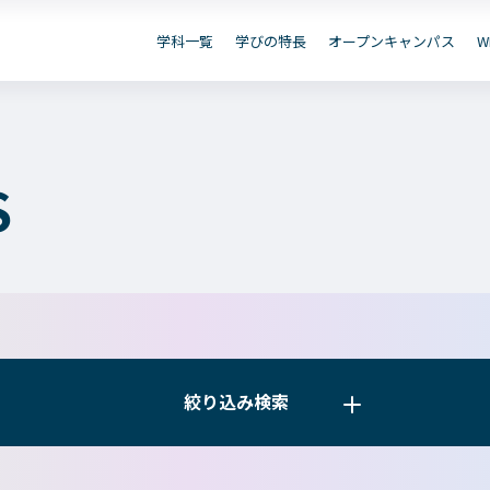
資
B出願
お問い合わせ
デジタル
学科一覧
学びの特長
オープンキャンパス
W
保護者の
在学生の
卒業生の
皆さまへ
皆さまへ
皆さまへ
S
学院のご紹介
学科一覧
建学の精神・学院長挨拶
WEBエントリー・WEB
教育方針
情報公開・シラバス
沿革（学院の歴史）
アクセス
絞り込み検索
絞り込み検索
動画で見るテクノスカレッジ