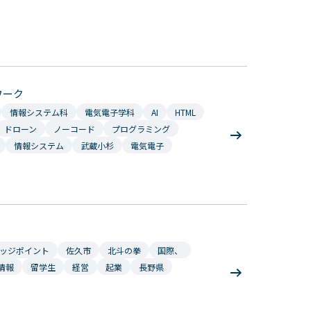
NEWS&TOPICS
ワーク
情報システム科
電気電子学科
AI
HTML
ドローン
ノーコード
プログラミング
情報システム
武蔵小杉
電気電子
Copyright © Technos College. All Rights Reserved.
ッジポイント
佐久市
北斗の拳
国際、
情報
留学生
経営
起業
長野県