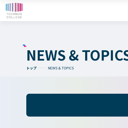
オープンキャンパス
WE
入学検討中の
外国人留学生の
皆さまへ
皆さまへ
NEWS & TOPIC
テクノスカレッジの学びの特長
トップ
NEWS & TOPICS
卒後ビジョン
4つの学びのプラン
大学コース
TECHNOSゼミ
グローバルラーニング
ビジネスパーク