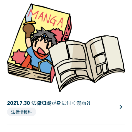
イベント・行事
部活・クラブ紹介
キャンパスマップ
学生寮・マンション
校外施設
学生委員会
入学のご案内
5つの入学方法
募集要項
学費・教材費
奨学金・奨励金
外国人留学生入学のご案内
法律知識が身に付く漫画?!
2021.7.30
NEWS&TOPICS
法律情報科