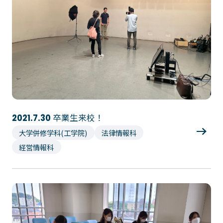
大学コース
ビジネスパーク
学院のご紹介
建学の精神・学院長挨拶
沿革（学院の歴史）
教育方針
アクセス
動画で見るテクノスカレッ
ジ
学科一覧
WEBエントリー・WEB出願
情報公開・シラバス
卒業生来校！
2021.7.30
東京工学院専門学校
大学併修学科(工学院)
法律情報科
経営情報科
コンサート・イベント科
建築学科
音響芸術科
インテリアデザイン科
映像メディア学科
情報システム科
ミュージック科
電気電子学科
声優・演劇科
航空学科