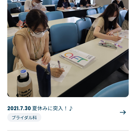
ゲームクリエーター科
法律情報科
アニメ・マンガ科
ビジネス情報科
デザイン科
公務員科
CGクリエーター科
大学併修学科/教育専攻科/
研究科
スポーツビジネス科
こども科
東京エアトラベル・ホテル専門学校
英語キャリア科
エアラインサービス科
ホテル科
観光・ツーリズム科
ブライダル科
鉄道交通科
大学併修学科/研究科
夏休みに突入！♪
2021.7.30
キャリア支援
ブライダル科
卒業生の紹介
キャリアセンター
キャンパスライフ