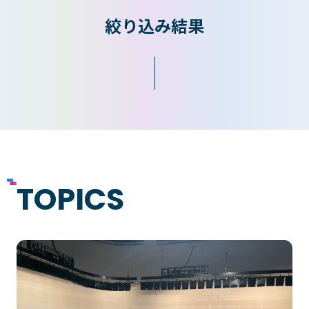
絞り込み結果
入学検討中の
外国人留学生の
皆さまへ
皆さまへ
保護者の
在学生の
皆さまへ
皆さまへ
卒業生の
企業の
皆さまへ
皆さまへ
TOPICS
地域の
皆さまへ
テクノスカレッジの学びの特長
卒後ビジョン
TECHNOSゼミ
4つの学びのプラン
グローバルラーニング