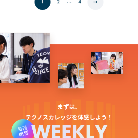
…
1
2
4
まずは、
テクノスカレッジを体感しよう！
WEEKLY
毎週
開催