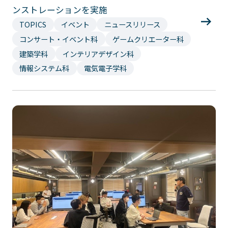
ンストレーションを実施
イベント・行事
部活・クラブ紹介
TOPICS
イベント
ニュースリリース
キャンパスマップ
学生寮・マンション
コンサート・イベント科
ゲームクリエーター科
校外施設
学生委員会
建築学科
インテリアデザイン科
入学のご案内
情報システム科
電気電子学科
5つの入学方法
募集要項
学費・教材費
奨学金・奨励金
外国人留学生入学のご案内
NEWS&TOPICS