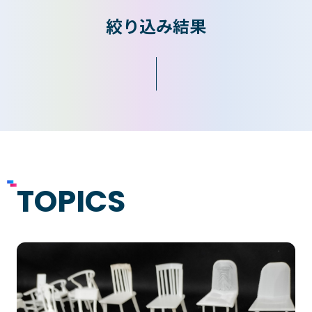
絞り込み結果
入学検討中の
外国人留学生の
皆さまへ
皆さまへ
保護者の
在学生の
皆さまへ
皆さまへ
卒業生の
企業の
皆さまへ
皆さまへ
TOPICS
地域の
皆さまへ
テクノスカレッジの学びの特長
卒後ビジョン
TECHNOSゼミ
4つの学びのプラン
グローバルラーニング