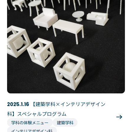
大学コース
ビジネスパーク
学院のご紹介
建学の精神・学院長挨拶
沿革（学院の歴史）
教育方針
アクセス
動画で見るテクノスカレッ
ジ
学科一覧
WEBエントリー・WEB出願
情報公開・シラバス
東京工学院専門学校
コンサート・イベント科
建築学科
音響芸術科
インテリアデザイン科
【建築学科×インテリアデザイン
2025.1.16
映像メディア学科
情報システム科
科】スペシャルプログラム
ミュージック科
電気電子学科
学科の体験メニュー
建築学科
声優・演劇科
航空学科
インテリアデザイン科