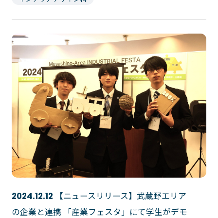
ゲームクリエーター科
法律情報科
アニメ・マンガ科
ビジネス情報科
デザイン科
公務員科
CGクリエーター科
大学併修学科/教育専攻科/
研究科
スポーツビジネス科
こども科
東京エアトラベル・ホテル専門学校
英語キャリア科
エアラインサービス科
ホテル科
観光・ツーリズム科
ブライダル科
鉄道交通科
大学併修学科/研究科
キャリア支援
【ニュースリリース】武蔵野エリア
2024.12.12
卒業生の紹介
キャリアセンター
キャンパスライフ
の企業と連携 「産業フェスタ」にて学生がデモ