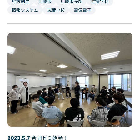
地方創生
川崎市
川崎市役所
建築学科
情報システム
武蔵小杉
電気電子
合同ゼミ始動！
2023.5.7