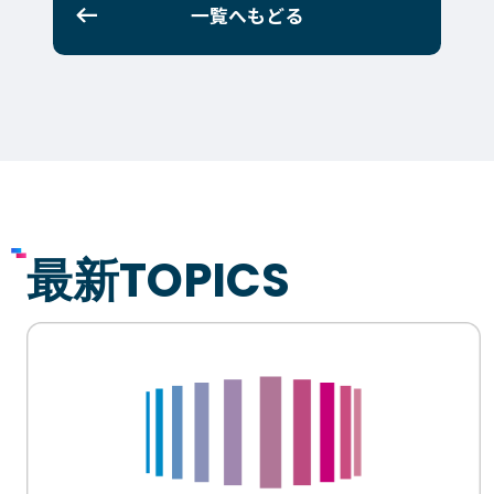
大学コース
ビジネスパーク
一覧へもどる
学院のご紹介
建学の精神・学院長挨拶
沿革（学院の歴史）
教育方針
アクセス
動画で見るテクノスカレッ
ジ
学科一覧
WEBエントリー・WEB出願
情報公開・シラバス
最新TOPICS
東京工学院専門学校
コンサート・イベント科
建築学科
音響芸術科
インテリアデザイン科
映像メディア学科
情報システム科
ミュージック科
電気電子学科
声優・演劇科
航空学科