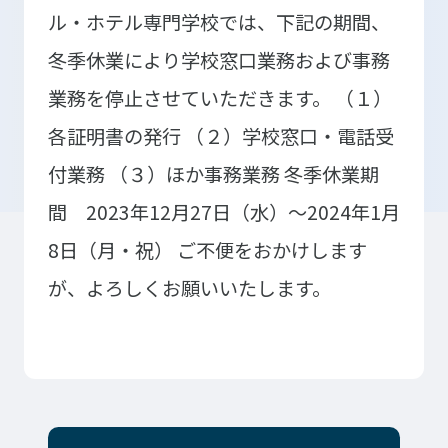
ル・ホテル専門学校では、下記の期間、
冬季休業により学校窓口業務および事務
入学検討中の
外国人留学生の
業務を停止させていただきます。
（１）
皆さまへ
皆さまへ
各証明書の発行
（２）学校窓口・電話受
保護者の
在学生の
付業務
（３）ほか事務業務
冬季休業期
皆さまへ
皆さまへ
間 2023年12月27日（水）～2024年1月
卒業生の
企業の
皆さまへ
皆さまへ
8日（月・祝）
ご不便をおかけします
が、よろしくお願いいたします。
地域の
皆さまへ
テクノスカレッジの学びの特長
卒後ビジョン
TECHNOSゼミ
4つの学びのプラン
グローバルラーニング