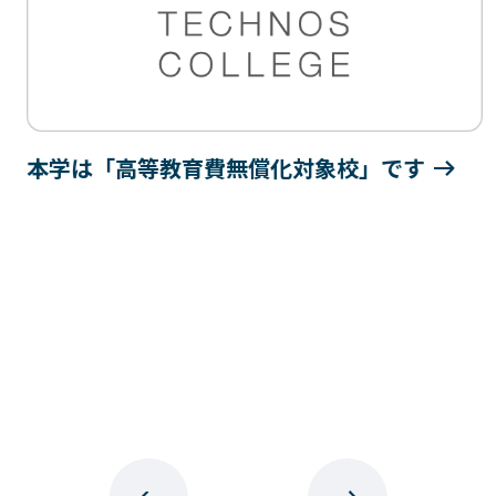
ゲームクリエーター科
法律情報科
アニメ・マンガ科
ビジネス情報科
デザイン科
公務員科
CGクリエーター科
大学併修学科/教育専攻科/
研究科
スポーツビジネス科
本学は「高等教育費無償化対象校」です
こども科
東京エアトラベル・ホテル専門学校
英語キャリア科
エアラインサービス科
ホテル科
観光・ツーリズム科
ブライダル科
鉄道交通科
大学併修学科/研究科
キャリア支援
卒業生の紹介
キャリアセンター
キャンパスライフ