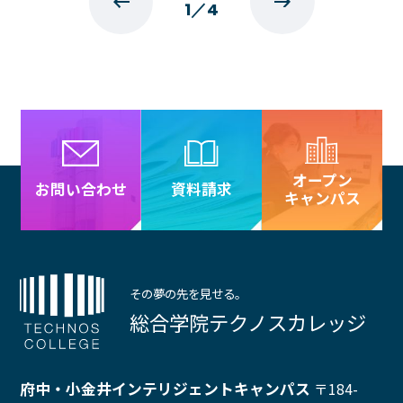
1
／
4
イベント・行事
部活・クラブ紹介
キャンパスマップ
学生寮・マンション
校外施設
学生委員会
入学のご案内
5つの入学方法
募集要項
オープン
資料請求
お問い合わせ
学費・教材費
キャンパス
奨学金・奨励金
外国人留学生入学のご案内
その夢の先を見せる。
NEWS&TOPICS
総合学院テクノスカレッジ
府中・小金井インテリジェントキャンパス
〒184-