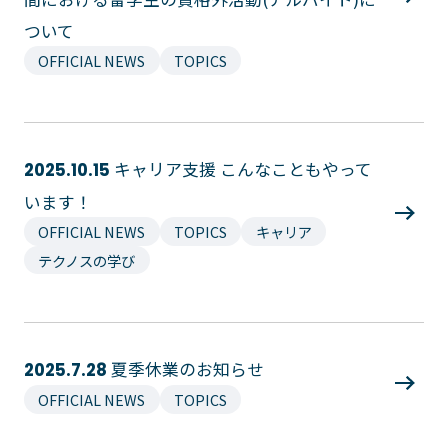
イベント・行事
部活・クラブ紹介
ついて
キャンパスマップ
学生寮・マンション
OFFICIAL NEWS
TOPICS
校外施設
学生委員会
入学のご案内
5つの入学方法
キャリア支援 こんなこともやって
2025.10.15
募集要項
います！
学費・教材費
OFFICIAL NEWS
TOPICS
キャリア
奨学金・奨励金
テクノスの学び
外国人留学生入学のご案内
NEWS&TOPICS
夏季休業のお知らせ
2025.7.28
OFFICIAL NEWS
TOPICS