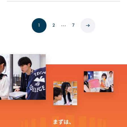
…
1
2
7
まずは、