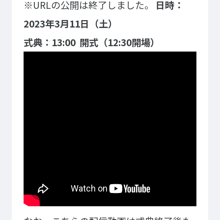
※URLの公開は終了しました。
日時：
ゲームクリエーター科
法律情報科
アニメ・マンガ科
ビジネス情報科
2023年3月11日（土）
デザイン科
公務員科
式典：13:00 開式（12:30開場）
CGクリエーター科
大学併修学科/教育専攻科/
研究科
スポーツビジネス科
こども科
東京エアトラベル・ホテル専門学校
英語キャリア科
エアラインサービス科
ホテル科
観光・ツーリズム科
ブライダル科
鉄道交通科
大学併修学科/研究科
キャリア支援
卒業生の紹介
キャリアセンター
キャンパスライフ