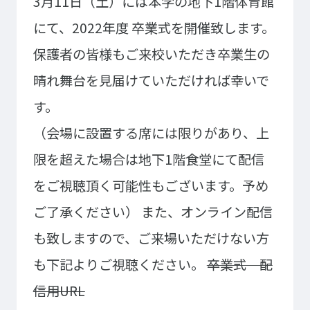
3月11日（土）には本学の地下1階体育館
大学コース
ビジネスパーク
学院のご紹介
にて、2022年度 卒業式を開催致します。
保護者の皆様もご来校いただき卒業生の
建学の精神・学院長挨拶
沿革（学院の歴史）
教育方針
アクセス
晴れ舞台を見届けていただければ幸いで
動画で見るテクノスカレッ
す。
ジ
学科一覧
（会場に設置する席には限りがあり、上
限を超えた場合は地下1階食堂にて配信
WEBエントリー・WEB出願
情報公開・シラバス
東京工学院専門学校
をご視聴頂く可能性もございます。予め
コンサート・イベント科
建築学科
ご了承ください）
また、オンライン配信
音響芸術科
インテリアデザイン科
も致しますので、ご来場いただけない方
映像メディア学科
情報システム科
も下記よりご視聴ください。
卒業式 配
ミュージック科
電気電子学科
信用URL
声優・演劇科
航空学科