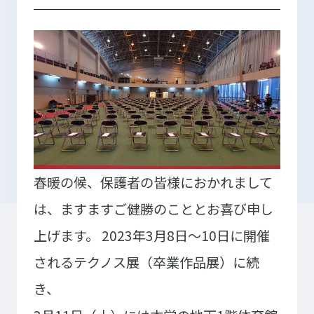
入学検討中の
外国人留学生の
皆さまへ
皆さまへ
保護者の
在学生の
皆さまへ
皆さまへ
卒業生の
企業の
皆さまへ
皆さまへ
春暖の候、保護者の皆様におかれまして
地域の
は、ますますご健勝のこととお喜び申し
皆さまへ
上げます。
2023年3月8日～10日に開催
テクノスカレッジの学びの特長
されるテクノス展（卒業作品展）に続
卒後ビジョン
TECHNOSゼミ
き、
4つの学びのプラン
グローバルラーニング