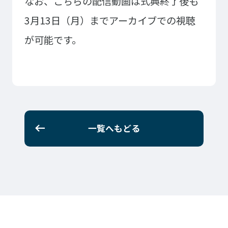
なお、こちらの配信動画は式典終了後も
イベント・行事
部活・クラブ紹介
3月13日（月）までアーカイブでの視聴
キャンパスマップ
学生寮・マンション
が可能です。
校外施設
学生委員会
入学のご案内
5つの入学方法
募集要項
学費・教材費
奨学金・奨励金
一覧へもどる
外国人留学生入学のご案内
NEWS&TOPICS