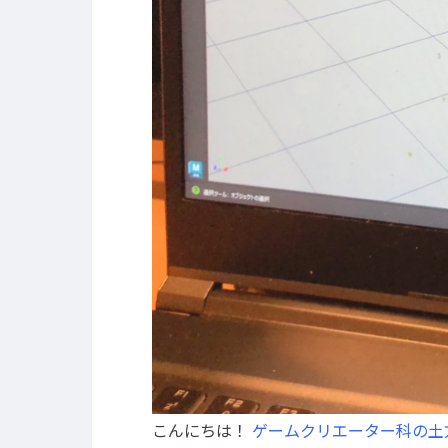
キャリア支援
キャ
卒業生の紹介
イベント
キャリアセンター
キャンパ
校外施設
部活・ク
学生寮・
学生委員
プライバシーポリシー
サイトマップ
こんにちは！
ゲームクリエーター科の土方