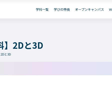
資
B出願
お問い合わせ
デジタル
学科一覧
学びの特長
オープンキャンパス
W
保護者の
在学生の
卒業生の
皆さまへ
皆さまへ
皆さまへ
】2Dと3D
2Dと3D
学院のご紹介
学科一覧
建学の精神・学院長挨拶
WEBエントリー・WEB
教育方針
情報公開・シラバス
沿革（学院の歴史）
アクセス
動画で見るテクノスカレッジ