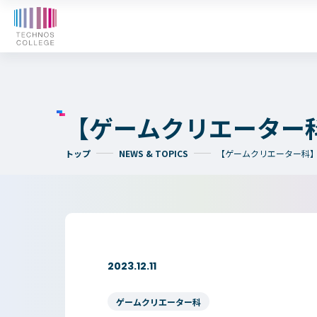
オープンキャンパス
WE
入学検討中の
外国人留学生の
皆さまへ
皆さまへ
【ゲームクリエーター科
トップ
NEWS & TOPICS
【ゲームクリエーター科】
テクノスカレッジの学びの特長
卒後ビジョン
4つの学びのプラン
大学コース
TECHNOSゼミ
2023.12.11
グローバルラーニング
ビジネスパーク
ゲームクリエーター科