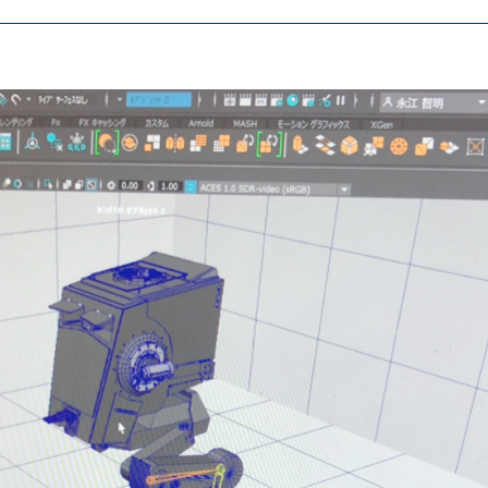
東京エアトラベル・
英語キャリア科
アデザイン科
ホテル科
テム科
ブライダル科
学科
エアラインサービス科
観光・ツーリズム科
科
鉄道交通科
情報科
大学併修学科/研究科
学科/教育専攻科/研究科