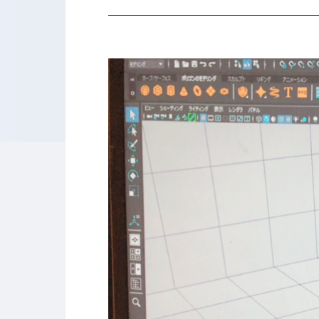
東京工学院専門学校
コンサート・イベント科
建築学科
音響芸術科
インテリ
映像メディア学科
情報シス
ミュージック科
電気電子
声優・演劇科
航空学科
ゲームクリエーター科
法律情報
アニメ・マンガ科
ビジネス
デザイン科
公務員科
CGクリエーター科
大学併修
スポーツビジネス科
こども科