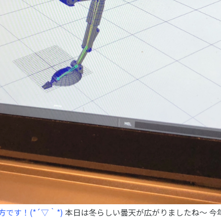
ンパスライフ
入学のご案内
・行事
5つの入学方法
スマップ
募集要項
学費・教材費
ラブ紹介
奨学金・奨励金
マンション
外国人留学生入学のご案内
会
です！(*´▽｀*)
本日は冬らしい曇天が広がりましたね～
今