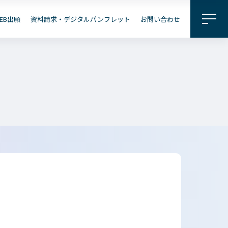
料請求・
パンフレット
EB出願
資料請求・デジタルパンフレット
お問い合わせ
企業の
地域の
皆さまへ
皆さまへ
出願