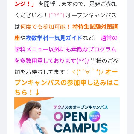
ンジ！」
を開催しますので、是非ご参加
プライバシーポリシー
サイトマップ
くださいね！
(*^^*)
オープンキャンパス
は
何度でも参加可能！
特待生試験対策講
Copyright © Technos College. All Rights Reserved.
座
や
複数学科一気見ガイド
など、
通常の
学科メニュー以外にも素敵なプログラム
を多数用意しております(^^)/
皆様のご参
オー
加をお待ちしてます！
ヾ(*´∀｀*)ﾉ
プンキャンパスの参加申し込みはこ
ちら！↓