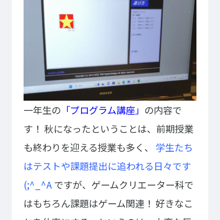
ゲームクリエーター科
法律情報科
アニメ・マンガ科
ビジネス情報科
デザイン科
公務員科
CGクリエーター科
大学併修学科/教育専攻科/
研究科
スポーツビジネス科
こども科
東京エアトラベル・ホテル専門学校
一年生の
「プログラム講座」
の内容で
英語キャリア科
エアラインサービス科
す！
秋になったということは、前期授業
ホテル科
観光・ツーリズム科
も終わりを迎える授業も多く、
学生たち
ブライダル科
鉄道交通科
はテストや課題提出に追われる日々です
大学併修学科/研究科
キャリア支援
(;^_^A
ですが、ゲームクリエーター科で
卒業生の紹介
キャリアセンター
はもちろん課題はゲーム関連！
好きなこ
キャンパスライフ