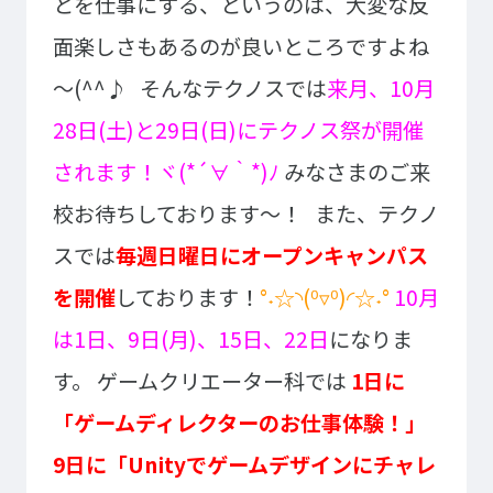
とを仕事にする、というのは、大変な反
イベント・行事
部活・クラブ紹介
面楽しさもあるのが良いところですよね
キャンパスマップ
学生寮・マンション
～(^^♪
そんなテクノスでは
来月、10月
校外施設
学生委員会
入学のご案内
28日(土)と29日(日)にテクノス祭が開催
5つの入学方法
されます！ヾ(*´∀｀*)ﾉ
みなさまのご来
募集要項
校お待ちしております～！
また、テクノ
学費・教材費
スでは
毎週日曜日にオープンキャンパス
奨学金・奨励金
を開催
しております！
°˖☆◝(⁰▿⁰)◜☆˖°
10月
外国人留学生入学のご案内
は1日、9日(月)、15日、22日
になりま
す。
ゲームクリエーター科では
1日に
NEWS&TOPICS
「ゲームディレクターのお仕事体験！」
9日に「Unityでゲームデザインにチャレ