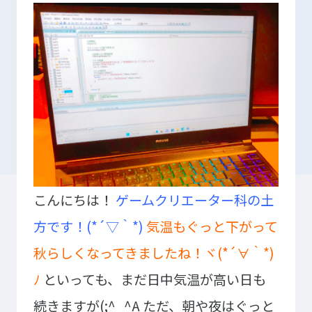
入学検討中の
外国人留学生の
皆さまへ
皆さまへ
保護者の
在学生の
皆さまへ
皆さまへ
卒業生の
企業の
皆さまへ
皆さまへ
こんにちは！
ゲームクリエーター科の土
地域の
皆さまへ
方です！(*´▽｀*)
気温もぐっと下がって
テクノスカレッジの学びの特長
秋らしくなってきましたね！ヾ(*´∀｀*)
卒後ビジョン
TECHNOSゼミ
ﾉ
といっても、まだ日中気温が高い日も
4つの学びのプラン
グローバルラーニング
続きますが(;^_^A
ただ、朝や夜はぐっと