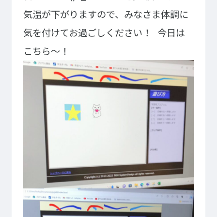
大学コース
ビジネスパーク
気温が下がりますので、みなさま体調に
学院のご紹介
気を付けてお過ごしください！
今日は
建学の精神・学院長挨拶
沿革（学院の歴史）
こちら～！
教育方針
アクセス
動画で見るテクノスカレッ
ジ
学科一覧
WEBエントリー・WEB出願
情報公開・シラバス
東京工学院専門学校
コンサート・イベント科
建築学科
音響芸術科
インテリアデザイン科
映像メディア学科
情報システム科
ミュージック科
電気電子学科
声優・演劇科
航空学科