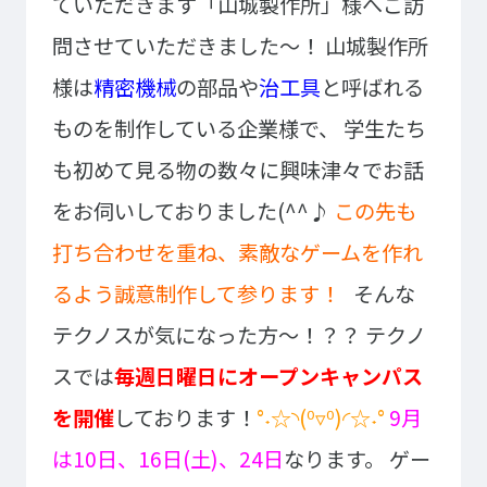
ていただきます「山城製作所」様へご訪
イベント・行事
部活・クラブ紹介
問させていただきました～！
山城製作所
キャンパスマップ
学生寮・マンション
様は
精密機械
の部品や
治工具
と呼ばれる
校外施設
学生委員会
入学のご案内
ものを制作している企業様で、
学生たち
5つの入学方法
も初めて見る物の数々に興味津々でお話
募集要項
をお伺いしておりました(^^♪
この先も
学費・教材費
打ち合わせを重ね、素敵なゲームを作れ
奨学金・奨励金
るよう誠意制作して参ります！
そんな
外国人留学生入学のご案内
テクノスが気になった方～！？？
テクノ
スでは
毎週日曜日にオープンキャンパス
NEWS&TOPICS
を開催
しております！
°˖☆◝(⁰▿⁰)◜☆˖°
9月
は10日、16日(土)、24日
なります。
ゲー