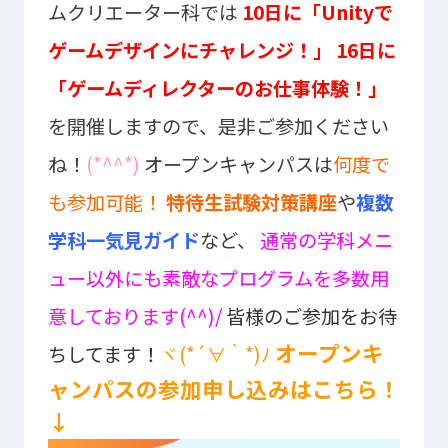
ムクリエーター科では
10日に「Unityで
プライバシーポリシー
サイトマップ
ゲームデザインにチャレンジ！」
16日に
「ゲームディレクターのお仕事体験！」
Copyright © Technos College. All Rights Reserved.
を開催しますので、是非ご参加ください
ね！
(*^^*)
オープンキャンパスは
何度で
も参加可能！
特待生試験対策講座
や
複数
学科一気見ガイド
など、
通常の学科メニ
ュー以外にも素敵なプログラムを多数用
意しております(^^)/
皆様のご参加をお待
オープンキ
ちしてます！
ヾ(*´∀｀*)ﾉ
ャンパスの参加申し込みはこちら！
↓