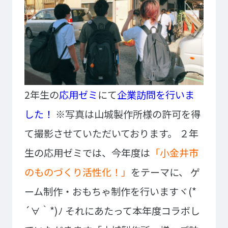
ゲームクリエーター科
法律情報科
アニメ・マンガ科
ビジネス情報科
デザイン科
公務員科
CGクリエーター科
大学併修学科/教育専攻科/
研究科
スポーツビジネス科
こども科
2年生の
応用ゼミ
にて
企業訪問を行いま
東京エアトラベル・ホテル専門学校
した！
※写真は山城製作所様の許可を得
英語キャリア科
エアラインサービス科
て撮影させていただいております。
２年
ホテル科
観光・ツーリズム科
生の応用ゼミでは、今年度は
「小金井市
ブライダル科
鉄道交通科
のものづくり活性化！」
をテーマに、
ゲ
大学併修学科/研究科
キャリア支援
ーム制作・おもちゃ制作を行いますヾ(*
卒業生の紹介
キャリアセンター
´∀｀*)ﾉ
それにあたって本年度コラボし
キャンパスライフ