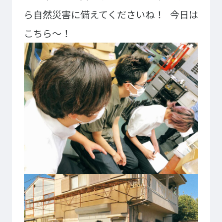
大学コース
ビジネスパーク
ら自然災害に備えてくださいね！
今日は
学院のご紹介
こちら～！
建学の精神・学院長挨拶
沿革（学院の歴史）
教育方針
アクセス
動画で見るテクノスカレッ
ジ
学科一覧
WEBエントリー・WEB出願
情報公開・シラバス
東京工学院専門学校
コンサート・イベント科
建築学科
音響芸術科
インテリアデザイン科
映像メディア学科
情報システム科
ミュージック科
電気電子学科
声優・演劇科
航空学科