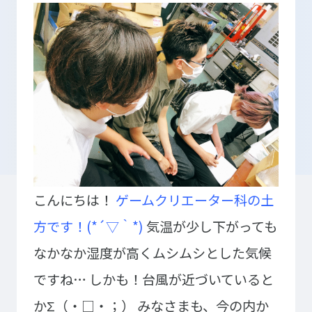
入学検討中の
外国人留学生の
皆さまへ
皆さまへ
保護者の
在学生の
皆さまへ
皆さまへ
卒業生の
企業の
皆さまへ
皆さまへ
こんにちは！
ゲームクリエーター科の土
地域の
皆さまへ
方です！(*´▽｀*)
気温が少し下がっても
テクノスカレッジの学びの特長
なかなか湿度が高くムシムシとした気候
卒後ビジョン
TECHNOSゼミ
ですね…
しかも！台風が近づいていると
4つの学びのプラン
グローバルラーニング
かΣ（・□・；）
みなさまも、今の内か