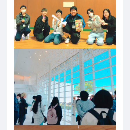
ゲームクリエーター科
法律情報科
アニメ・マンガ科
ビジネス情報科
デザイン科
公務員科
CGクリエーター科
大学併修学科/教育専攻科/
研究科
スポーツビジネス科
こども科
東京エアトラベル・ホテル専門学校
英語キャリア科
エアラインサービス科
ホテル科
観光・ツーリズム科
ブライダル科
鉄道交通科
大学併修学科/研究科
キャリア支援
卒業生の紹介
キャリアセンター
キャンパスライフ