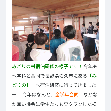
イベント・行事
部活・クラブ紹介
キャンパスマップ
学生寮・マンション
校外施設
学生委員会
入学のご案内
5つの入学方法
募集要項
学費・教材費
奨学金・奨励金
みどりの村宿泊研修の様子です！
今年も
外国人留学生入学のご案内
他学科と合同で長野県佐久市にある
「み
どりの村」
へ宿泊研修に行ってきました
NEWS&TOPICS
ー！
今年はなんと、
全学年合同！
なかな
か無い機会に学生たちもワクワクした様