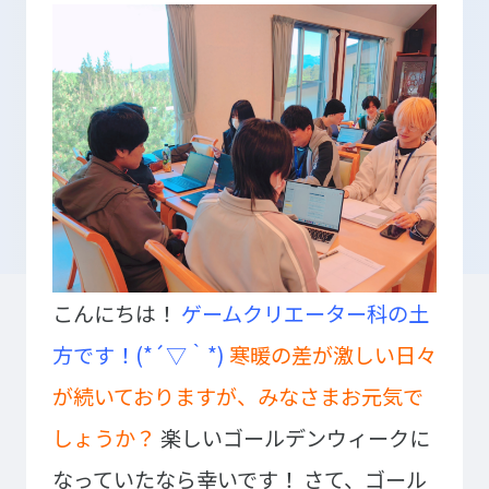
入学検討中の
外国人留学生の
皆さまへ
皆さまへ
保護者の
在学生の
皆さまへ
皆さまへ
卒業生の
企業の
皆さまへ
皆さまへ
こんにちは！
ゲームクリエーター科の土
地域の
皆さまへ
方です！(*´▽｀*)
寒暖の差が激しい日々
テクノスカレッジの学びの特長
が続いておりますが、みなさまお元気で
卒後ビジョン
TECHNOSゼミ
しょうか？
楽しいゴールデンウィークに
4つの学びのプラン
グローバルラーニング
なっていたなら幸いです！
さて、ゴール