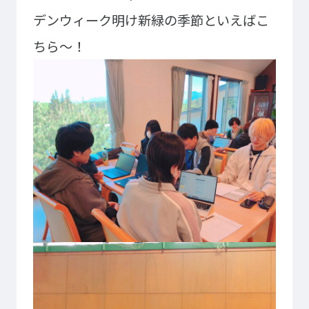
大学コース
ビジネスパーク
デンウィーク明け新緑の季節といえばこ
学院のご紹介
ちら～！
建学の精神・学院長挨拶
沿革（学院の歴史）
教育方針
アクセス
動画で見るテクノスカレッ
ジ
学科一覧
WEBエントリー・WEB出願
情報公開・シラバス
東京工学院専門学校
コンサート・イベント科
建築学科
音響芸術科
インテリアデザイン科
映像メディア学科
情報システム科
ミュージック科
電気電子学科
声優・演劇科
航空学科