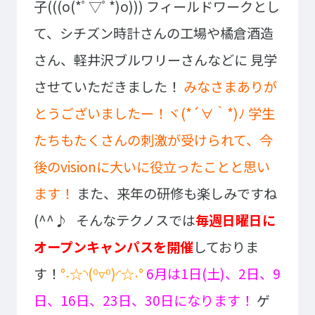
子(((o(*ﾟ▽ﾟ*)o)))
フィールドワークとし
プライバシーポリシー
サイトマップ
て、シチズン時計さんの工場や橘倉酒造
さん、軽井沢ブルワリーさんなどに
見学
Copyright © Technos College. All Rights Reserved.
させていただきました！
みなさまありが
とうございましたー！ヾ(*´∀｀*)ﾉ
学生
たちもたくさんの刺激が受けられて、今
後のvisionに大いに役立ったことと思い
ます！
また、来年の研修も楽しみですね
(^^♪
そんなテクノスでは
毎週日曜日に
オープンキャンパスを開催
しておりま
す！
°˖☆◝(⁰▿⁰)◜☆˖°
6月は1日(土)、2日、9
日、16日、23日、30日になります！
ゲ