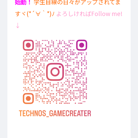
始動！
学生目線の日々がアップされてま
すヾ(*´∀｀*)ﾉ
よろしければFollow me!
↓