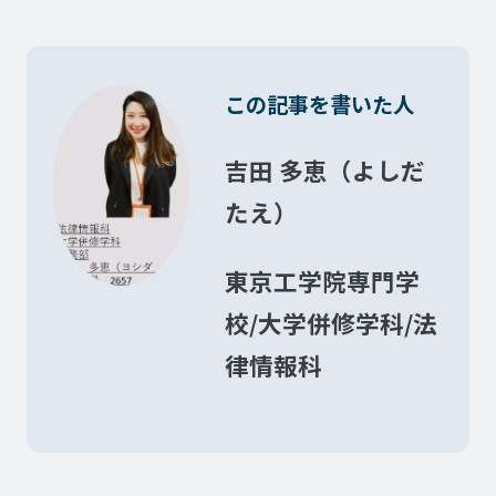
ゲームクリエーター科
法律情報科
アニメ・マンガ科
ビジネス情報科
デザイン科
公務員科
この記事を書いた人
CGクリエーター科
大学併修学科/教育専攻科/
研究科
スポーツビジネス科
吉田 多恵（よしだ
こども科
たえ）
東京エアトラベル・ホテル専門学校
英語キャリア科
エアラインサービス科
東京工学院専門学
ホテル科
観光・ツーリズム科
校/大学併修学科/法
ブライダル科
鉄道交通科
律情報科
大学併修学科/研究科
キャリア支援
卒業生の紹介
キャリアセンター
キャンパスライフ