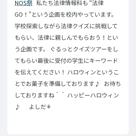
NOS祭
私たち法律情報科も
“法律
大学コース
ビジネスパーク
学院のご紹介
GO！”という企画を校内やっています。
建学の精神・学院長挨拶
沿革（学院の歴史）
学校探索しながら法律クイズに挑戦して
教育方針
アクセス
もらい、法律に親しんでもらおう！とい
動画で見るテクノスカレッ
う企画です。
ぐるっとクイズツアーをし
ジ
学科一覧
てもらい最後に受付の学生にキーワード
WEBエントリー・WEB出願
情報公開・シラバス
を伝えてください！
ハロウィンというこ
東京工学院専門学校
とでお菓子を準備しております♪
お待ち
コンサート・イベント科
建築学科
しておりますね＾＾
ハッピーハロウィン
音響芸術科
インテリアデザイン科
♪
よしだ⚘
映像メディア学科
情報システム科
ミュージック科
電気電子学科
声優・演劇科
航空学科