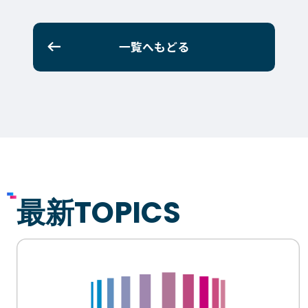
イベント・行事
部活・クラブ紹介
キャンパスマップ
学生寮・マンション
一覧へもどる
校外施設
学生委員会
入学のご案内
5つの入学方法
募集要項
学費・教材費
奨学金・奨励金
外国人留学生入学のご案内
最新TOPICS
NEWS&TOPICS