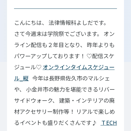
こんにちは、
法律情報科よしだです。
入学検討中の
外国人留学生の
皆さまへ
皆さまへ
さて今週末は学院祭でございます。
オン
ライン配信も２年目となり、
昨年よりも
保護者の
在学生の
皆さまへ
皆さまへ
パワーアップしております！
♡配信スケ
卒業生の
企業の
ジュール♡
オンラインタイムスケジュー
皆さまへ
皆さまへ
ル_縦
今年は長野県佐久市のマルシェ
地域の
や、
小金井市の魅力を堪能できるリバー
皆さまへ
サイドウォーク、
建築・インテリアの廃
テクノスカレッジの学びの特長
材アクセサリー制作等！
リアルで楽しめ
卒後ビジョン
TECHNOSゼミ
るイベントも盛りだくさんです♪
ＴECH
4つの学びのプラン
グローバルラーニング