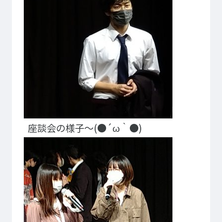
イベント・行事
部活・クラブ紹介
キャンパスマップ
学生寮・マンション
校外施設
学生委員会
入学のご案内
5つの入学方法
募集要項
学費・教材費
奨学金・奨励金
座談会の様子～(●´ω｀●)
外国人留学生入学のご案内
NEWS&TOPICS