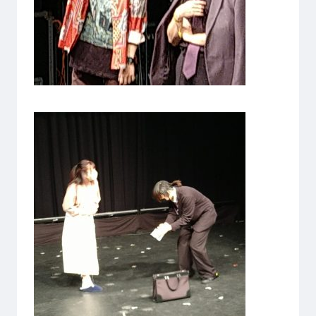
大学コース
ビジネスパーク
学院のご紹介
建学の精神・学院長挨拶
沿革（学院の歴史）
教育方針
アクセス
動画で見るテクノスカレッ
ジ
学科一覧
WEBエントリー・WEB出願
情報公開・シラバス
東京工学院専門学校
コンサート・イベント科
建築学科
音響芸術科
インテリアデザイン科
映像メディア学科
情報システム科
ミュージック科
電気電子学科
声優・演劇科
航空学科