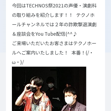
今回はTECHNOS祭2021の声優・演劇科
の取り組みを紹介します！！
テクノホ
入学検討中の
外国人留学生の
ールチャンネルでは２年の詐欺撃退演劇
皆さまへ
皆さまへ
＆座談会をYou Tube配信(^^♪
保護者の
在学生の
ご来場いただいたお客さまはテクノホー
皆さまへ
皆さまへ
ルへご案内いたしました！
本番！(/・
卒業生の
企業の
皆さまへ
皆さまへ
ω・)/
地域の
皆さまへ
テクノスカレッジの学びの特長
卒後ビジョン
TECHNOSゼミ
4つの学びのプラン
グローバルラーニング