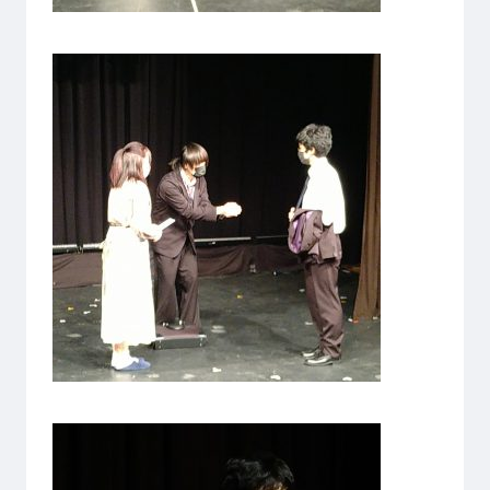
ゲームクリエーター科
法律情報科
アニメ・マンガ科
ビジネス情報科
デザイン科
公務員科
CGクリエーター科
大学併修学科/教育専攻科/
研究科
スポーツビジネス科
こども科
東京エアトラベル・ホテル専門学校
英語キャリア科
エアラインサービス科
ホテル科
観光・ツーリズム科
ブライダル科
鉄道交通科
大学併修学科/研究科
キャリア支援
卒業生の紹介
キャリアセンター
キャンパスライフ