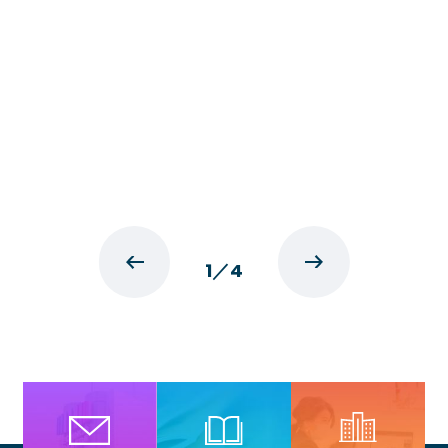
1
／
4