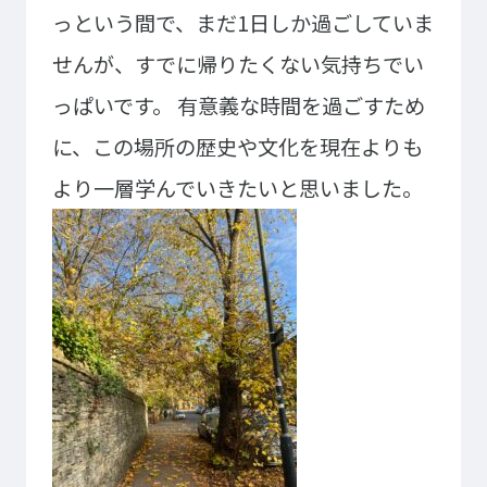
っという間で、まだ1日しか過ごしていま
プライバシーポリシー
サイトマップ
せんが、すでに帰りたくない気持ちでい
Copyright © Technos College. All Rights Reserved.
っぱいです。
有意義な時間を過ごすため
に、この場所の歴史や文化を現在よりも
より一層学んでいきたいと思いました。