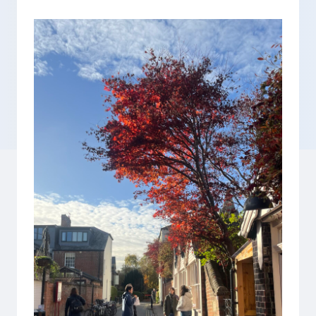
入学検討中の
外国人留学生の
皆さまへ
皆さまへ
保護者の
在学生の
皆さまへ
皆さまへ
卒業生の
企業の
皆さまへ
皆さまへ
地域の
皆さまへ
テクノスカレッジの学びの特長
卒後ビジョン
TECHNOSゼミ
4つの学びのプラン
グローバルラーニング