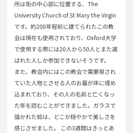
所は街の中心部に位置する、The
イベント・行事
部活・クラブ紹介
University Church of St Mary the Virgin
キャンパスマップ
学生寮・マンション
です。約200年程前に建てられたこの教
校外施設
学生委員会
入学のご案内
会は現在も使用されており、Oxford大学
5つの入学方法
で使用する際には20人から50人とまた選
募集要項
ばれた人しか参加できないそうです。
学費・教材費
また、教会内にはこの教会で需要視され
奨学金・奨励金
ていた人物とさせる人のお墓が床に埋め
外国人留学生入学のご案内
込まれており、その人の名前と亡くなっ
た年を読むことができました。ガラスで
NEWS&TOPICS
描かれた絵は、どこか穏やかで美しさを
感じさせました。
この3週間はきっとあ