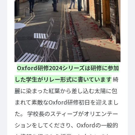
大学コース
ビジネスパーク
学院のご紹介
建学の精神・学院長挨拶
沿革（学院の歴史）
教育方針
アクセス
動画で見るテクノスカレッ
ジ
学科一覧
Oxford研修2024シリーズは研修に参加
WEBエントリー・WEB出願
情報公開・シラバス
東京工学院専門学校
した学生がリレー形式に書いています
綺
コンサート・イベント科
建築学科
麗に染まった紅葉から差し込む太陽に包
音響芸術科
インテリアデザイン科
まれて素敵なOxford研修初日を迎えまし
映像メディア学科
情報システム科
た。
学校長のスティーブがオリエンテー
ミュージック科
電気電子学科
ションをしてくださり、Oxfordの一般的
声優・演劇科
航空学科