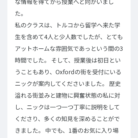
な情報を得てから授業へと向かいまし
ゲームクリエーター科
法律情報科
た。
アニメ・マンガ科
ビジネス情報科
デザイン科
公務員科
私のクラスは、トルコから留学へ来た学
CGクリエーター科
大学併修学科/教育専攻科/
生を含めて4人と少人数でしたが、とても
研究科
スポーツビジネス科
アットホームな雰囲気であっという間の3
こども科
時間でした。
そして、授業後は初日とい
東京エアトラベル・ホテル専門学校
うこともあり、Oxfordの街を受付にいる
英語キャリア科
エアラインサービス科
ニックが案内してくださいました。
歴史
ホテル科
観光・ツーリズム科
ブライダル科
鉄道交通科
溢れる街並みと建物に興奮状態の私に対
大学併修学科/研究科
し、ニックは一つ一つ丁寧に説明をして
キャリア支援
くださり、多くの知見を深めることがで
卒業生の紹介
キャリアセンター
きました。
中でも、1番のお気に入り場
キャンパスライフ