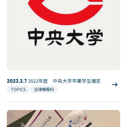
ゲームクリエーター科
法律情報科
アニメ・マンガ科
ビジネス情報科
デザイン科
公務員科
CGクリエーター科
大学併修学科/教育専攻科/
研究科
スポーツビジネス科
こども科
東京エアトラベル・ホテル専門学校
英語キャリア科
エアラインサービス科
ホテル科
観光・ツーリズム科
2022年度 中央大学卒業学生確定
2023.2.7
ブライダル科
鉄道交通科
TOPICS
法律情報科
大学併修学科/研究科
キャリア支援
卒業生の紹介
キャリアセンター
キャンパスライフ