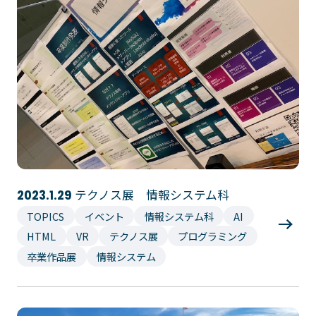
イベント・行事
部活・クラブ紹介
キャンパスマップ
学生寮・マンション
校外施設
学生委員会
入学のご案内
5つの入学方法
募集要項
学費・教材費
奨学金・奨励金
テクノス展 情報システム科
2023.1.29
外国人留学生入学のご案内
TOPICS
イベント
情報システム科
AI
HTML
VR
テクノス展
プログラミング
NEWS&TOPICS
卒業作品展
情報システム