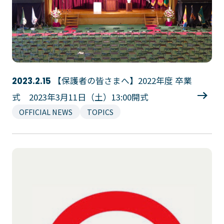
大学コース
ビジネスパーク
学院のご紹介
建学の精神・学院長挨拶
沿革（学院の歴史）
教育方針
アクセス
動画で見るテクノスカレッ
【保護者の皆さまへ】2022年度 卒業
2023.2.15
ジ
学科一覧
式 2023年3月11日（土）13:00開式
OFFICIAL NEWS
TOPICS
WEBエントリー・WEB出願
情報公開・シラバス
東京工学院専門学校
コンサート・イベント科
建築学科
音響芸術科
インテリアデザイン科
映像メディア学科
情報システム科
ミュージック科
電気電子学科
声優・演劇科
航空学科