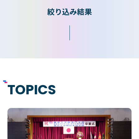
絞り込み結果
入学検討中の
外国人留学生の
皆さまへ
皆さまへ
保護者の
在学生の
皆さまへ
皆さまへ
卒業生の
企業の
皆さまへ
皆さまへ
TOPICS
地域の
皆さまへ
テクノスカレッジの学びの特長
卒後ビジョン
TECHNOSゼミ
4つの学びのプラン
グローバルラーニング