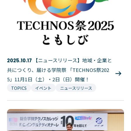
イベント・行事
部活・クラブ紹介
キャンパスマップ
学生寮・マンション
校外施設
学生委員会
入学のご案内
5つの入学方法
募集要項
【ニュースリリース】地域・企業と
2025.10.17
学費・教材費
共につくり、届ける学院祭 「TECHNOS祭202
奨学金・奨励金
5」11月1日（土）・2日（日）開催！
外国人留学生入学のご案内
TOPICS
イベント
ニュースリリース
NEWS&TOPICS