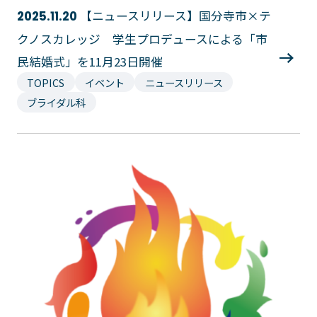
ゲームクリエーター科
法律情報科
【ニュースリリース】国分寺市×テ
2025.11.20
アニメ・マンガ科
ビジネス情報科
クノスカレッジ 学生プロデュースによる「市
デザイン科
公務員科
民結婚式」を11月23日開催
CGクリエーター科
大学併修学科/教育専攻科/
TOPICS
イベント
ニュースリリース
研究科
スポーツビジネス科
ブライダル科
こども科
東京エアトラベル・ホテル専門学校
英語キャリア科
エアラインサービス科
ホテル科
観光・ツーリズム科
ブライダル科
鉄道交通科
大学併修学科/研究科
キャリア支援
卒業生の紹介
キャリアセンター
キャンパスライフ