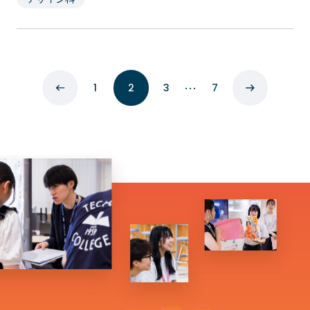
…
1
2
3
7