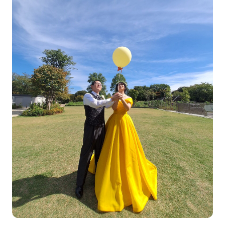
大学コース
ビジネスパーク
学院のご紹介
建学の精神・学院長挨拶
沿革（学院の歴史）
教育方針
アクセス
動画で見るテクノスカレッ
ジ
学科一覧
WEBエントリー・WEB出願
情報公開・シラバス
東京工学院専門学校
コンサート・イベント科
建築学科
音響芸術科
インテリアデザイン科
映像メディア学科
情報システム科
ミュージック科
電気電子学科
声優・演劇科
航空学科