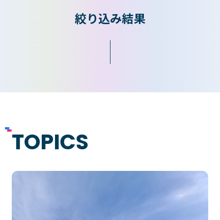
絞り込み結果
入学検討中の
外国人留学生の
皆さまへ
皆さまへ
保護者の
在学生の
皆さまへ
皆さまへ
卒業生の
企業の
皆さまへ
皆さまへ
TOPICS
地域の
皆さまへ
テクノスカレッジの学びの特長
卒後ビジョン
TECHNOSゼミ
4つの学びのプラン
グローバルラーニング