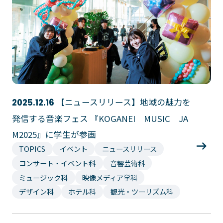
ゲームクリエーター科
法律情報科
アニメ・マンガ科
ビジネス情報科
デザイン科
公務員科
CGクリエーター科
大学併修学科/教育専攻科/
研究科
スポーツビジネス科
こども科
東京エアトラベル・ホテル専門学校
【ニュースリリース】地域の魅力を
2025.12.16
発信する音楽フェス 『KOGANEI MUSIC JA
英語キャリア科
エアラインサービス科
M2025』に学生が参画
ホテル科
観光・ツーリズム科
TOPICS
イベント
ニュースリリース
ブライダル科
鉄道交通科
コンサート・イベント科
音響芸術科
大学併修学科/研究科
ミュージック科
映像メディア学科
キャリア支援
デザイン科
ホテル科
観光・ツーリズム科
卒業生の紹介
キャリアセンター
キャンパスライフ