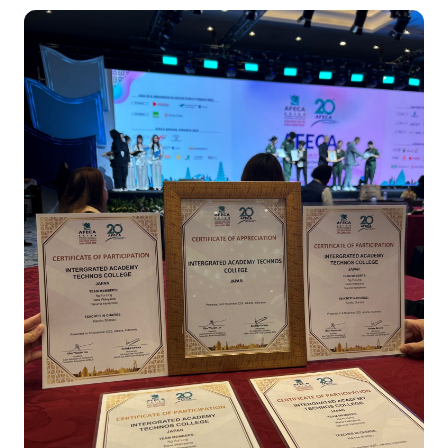
イベント・行事
部活・クラブ紹介
キャンパスマップ
学生寮・マンション
校外施設
学生委員会
入学のご案内
5つの入学方法
募集要項
学費・教材費
奨学金・奨励金
外国人留学生入学のご案内
NEWS&TOPICS