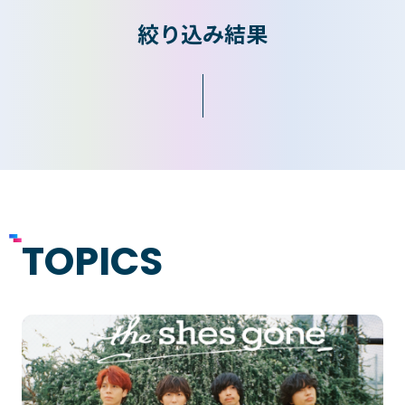
絞り込み結果
入学検討中の
外国人留学生の
皆さまへ
皆さまへ
保護者の
在学生の
皆さまへ
皆さまへ
卒業生の
企業の
皆さまへ
皆さまへ
TOPICS
地域の
皆さまへ
テクノスカレッジの学びの特長
卒後ビジョン
TECHNOSゼミ
4つの学びのプラン
グローバルラーニング