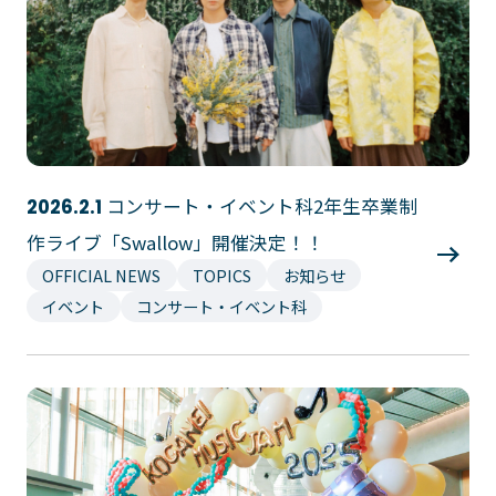
大学コース
ビジネスパーク
学院のご紹介
建学の精神・学院長挨拶
沿革（学院の歴史）
教育方針
アクセス
動画で見るテクノスカレッ
ジ
学科一覧
コンサート・イベント科2年生卒業制
2026.2.1
作ライブ「Swallow」開催決定！！
WEBエントリー・WEB出願
情報公開・シラバス
OFFICIAL NEWS
TOPICS
お知らせ
東京工学院専門学校
イベント
コンサート・イベント科
コンサート・イベント科
建築学科
音響芸術科
インテリアデザイン科
映像メディア学科
情報システム科
ミュージック科
電気電子学科
声優・演劇科
航空学科