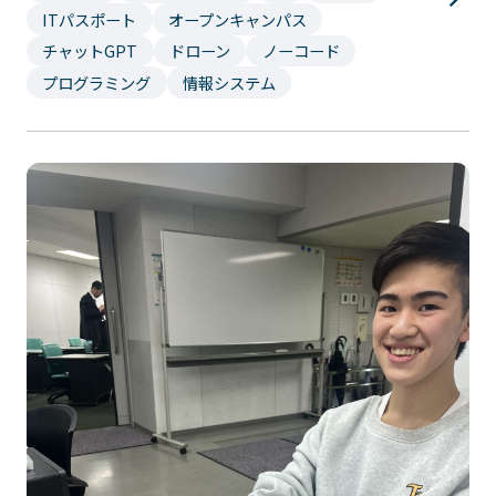
ITパスポート
オープンキャンパス
イベント・行事
部活・クラブ紹介
チャットGPT
ドローン
ノーコード
キャンパスマップ
学生寮・マンション
プログラミング
情報システム
校外施設
学生委員会
入学のご案内
5つの入学方法
募集要項
学費・教材費
奨学金・奨励金
外国人留学生入学のご案内
NEWS&TOPICS