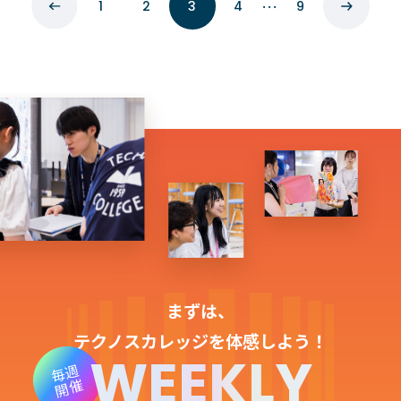
…
1
2
3
4
9
まずは、
テクノスカレッジを体感しよう！
WEEKLY
毎週
開催