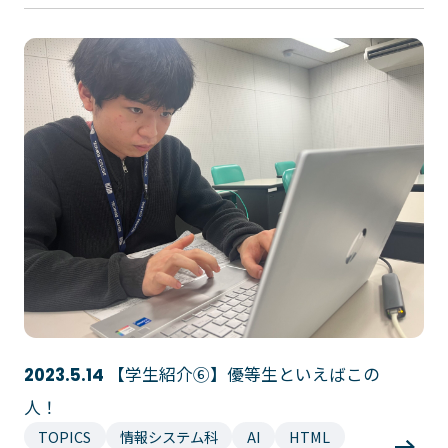
ゲームクリエーター科
法律情報科
アニメ・マンガ科
ビジネス情報科
デザイン科
公務員科
CGクリエーター科
大学併修学科/教育専攻科/
研究科
スポーツビジネス科
こども科
東京エアトラベル・ホテル専門学校
英語キャリア科
エアラインサービス科
ホテル科
観光・ツーリズム科
ブライダル科
鉄道交通科
大学併修学科/研究科
キャリア支援
【学生紹介⑥】優等生といえばこの
2023.5.14
卒業生の紹介
キャリアセンター
人！
キャンパスライフ
TOPICS
情報システム科
AI
HTML