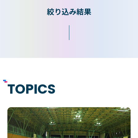
絞り込み結果
入学検討中の
外国人留学生の
皆さまへ
皆さまへ
保護者の
在学生の
皆さまへ
皆さまへ
卒業生の
企業の
皆さまへ
皆さまへ
TOPICS
地域の
皆さまへ
テクノスカレッジの学びの特長
卒後ビジョン
TECHNOSゼミ
4つの学びのプラン
グローバルラーニング