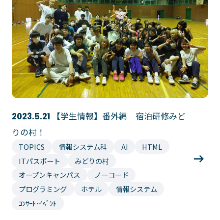
大学コース
ビジネスパーク
学院のご紹介
建学の精神・学院長挨拶
沿革（学院の歴史）
教育方針
アクセス
動画で見るテクノスカレッ
ジ
学科一覧
WEBエントリー・WEB出願
情報公開・シラバス
【学生情報】番外編 宿泊研修みど
2023.5.21
東京工学院専門学校
りの村！
コンサート・イベント科
建築学科
TOPICS
情報システム科
AI
HTML
ITパスポート
みどりの村
音響芸術科
インテリアデザイン科
オープンキャンパス
ノーコード
映像メディア学科
情報システム科
プログラミング
ホテル
情報システム
ミュージック科
電気電子学科
ｺﾝｻｰﾄ･ｲﾍﾞﾝﾄ
声優・演劇科
航空学科