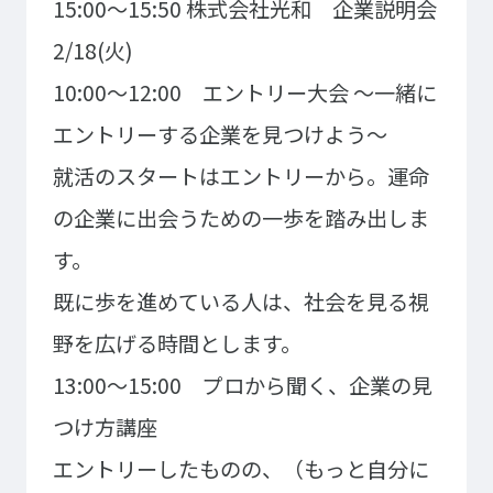
15:00～15:50 株式会社光和 企業説明会
大学コース
ビジネスパーク
学院のご紹介
2/18(火)
建学の精神・学院長挨拶
沿革（学院の歴史）
10:00～12:00 エントリー大会 ～一緒に
教育方針
アクセス
エントリーする企業を見つけよう～
動画で見るテクノスカレッ
就活のスタートはエントリーから。運命
ジ
学科一覧
の企業に出会うための一歩を踏み出しま
WEBエントリー・WEB出願
情報公開・シラバス
す。
東京工学院専門学校
既に歩を進めている人は、社会を見る視
コンサート・イベント科
建築学科
野を広げる時間とします。
音響芸術科
インテリアデザイン科
13:00～15:00 プロから聞く、企業の見
映像メディア学科
情報システム科
つけ方講座
ミュージック科
電気電子学科
エントリーしたものの、（もっと自分に
声優・演劇科
航空学科