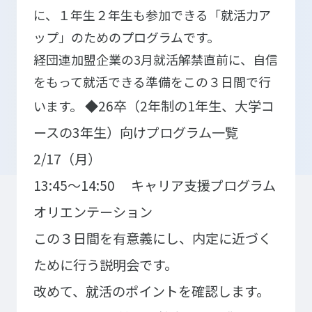
に、１年生２年生も参加できる「就活力ア
ップ」のためのプログラムです。
経団連加盟企業の3月就活解禁直前に、自信
入学検討中の
外国人留学生の
皆さまへ
皆さまへ
をもって就活できる準備をこの３日間で行
◆26卒（2年制の1年生、大学コ
います。
保護者の
在学生の
皆さまへ
皆さまへ
ースの3年生）向けプログラム一覧
卒業生の
企業の
2/17（月）
皆さまへ
皆さまへ
13:45～14:50 キャリア支援プログラム
地域の
オリエンテーション
皆さまへ
この３日間を有意義にし、内定に近づく
テクノスカレッジの学びの特長
ために行う説明会です。
卒後ビジョン
TECHNOSゼミ
改めて、就活のポイントを確認します。
4つの学びのプラン
グローバルラーニング