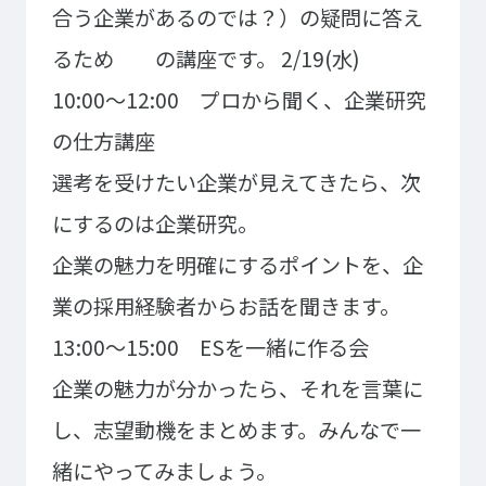
ゲームクリエーター科
法律情報科
合う企業があるのでは？）の疑問に答え
アニメ・マンガ科
ビジネス情報科
るため の講座です。
2/19(水)
デザイン科
公務員科
10:00～12:00 プロから聞く、企業研究
CGクリエーター科
大学併修学科/教育専攻科/
の仕方講座
研究科
スポーツビジネス科
選考を受けたい企業が見えてきたら、次
こども科
東京エアトラベル・ホテル専門学校
にするのは企業研究。
英語キャリア科
エアラインサービス科
企業の魅力を明確にするポイントを、企
ホテル科
観光・ツーリズム科
業の採用経験者からお話を聞きます。
ブライダル科
鉄道交通科
13:00～15:00 ESを一緒に作る会
大学併修学科/研究科
企業の魅力が分かったら、それを言葉に
キャリア支援
し、志望動機をまとめます。みんなで一
卒業生の紹介
キャリアセンター
キャンパスライフ
緒にやってみましょう。