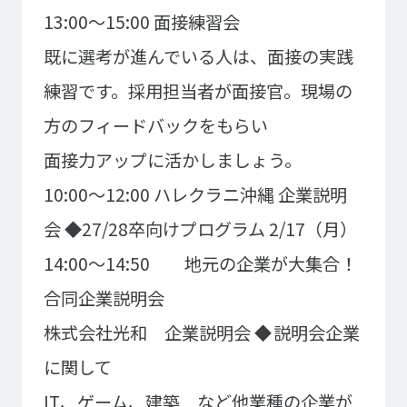
イベント・行事
部活・クラブ紹介
13:00～15:00 面接練習会
キャンパスマップ
学生寮・マンション
既に選考が進んでいる人は、面接の実践
校外施設
学生委員会
練習です。採用担当者が面接官。現場の
入学のご案内
方のフィードバックをもらい
5つの入学方法
面接力アップに活かしましょう。
募集要項
10:00～12:00 ハレクラニ沖縄 企業説明
学費・教材費
会
◆27/28卒向けプログラム
2/17（月）
奨学金・奨励金
外国人留学生入学のご案内
14:00～14:50 地元の企業が大集合！
合同企業説明会
NEWS&TOPICS
株式会社光和 企業説明会
◆ 説明会企業
に関して
IT、ゲーム、建築 など他業種の企業が