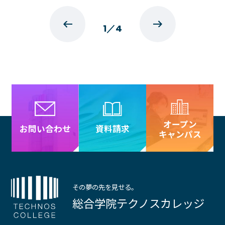
イベント・行事
部活・クラブ紹介
キャンパスマップ
学生寮・マンション
1
／
4
校外施設
学生委員会
入学のご案内
5つの入学方法
募集要項
学費・教材費
オープン
奨学金・奨励金
資料請求
お問い合わせ
キャンパス
外国人留学生入学のご案内
NEWS&TOPICS
その夢の先を見せる。
総合学院テクノスカレッジ