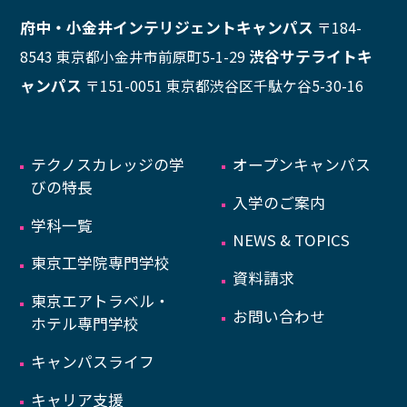
府中・小金井インテリジェントキャンパス
〒184-
プライバシーポリシー
サイトマップ
渋谷サテライトキ
8543 東京都小金井市前原町5-1-29
Copyright © Technos College. All Rights Reserved.
ャンパス
〒151-0051 東京都渋谷区千駄ケ谷5-30-16
テクノスカレッジの学
オープンキャンパス
びの特長
入学のご案内
学科一覧
NEWS & TOPICS
東京工学院専門学校
資料請求
東京エアトラベル・
お問い合わせ
ホテル専門学校
キャンパスライフ
キャリア支援