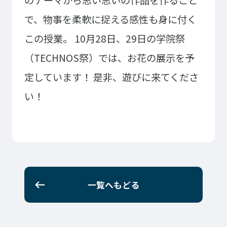
のテーマから思い思いの作品を作ること
イベント・行事
部活・クラブ紹介
で、物事を柔軟に捉える感性も身に付く
キャンパスマップ
学生寮・マンション
この授業。
10月28日、29日の学院祭
校外施設
学生委員会
入学のご案内
（TECHNOS祭）では、お花の展示を予
定しています！
是非、遊びに来てくださ
5つの入学方法
募集要項
い！
学費・教材費
奨学金・奨励金
外国人留学生入学のご案内
NEWS&TOPICS
一覧へもどる