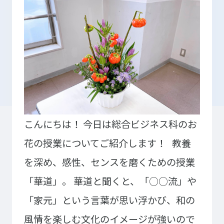
入学検討中の
外国人留学生の
皆さまへ
皆さまへ
保護者の
在学生の
皆さまへ
皆さまへ
卒業生の
企業の
皆さまへ
皆さまへ
こんにちは！
今日は総合ビジネス科のお
花の授業についてご紹介します！
教養
地域の
皆さまへ
を深め、感性、センスを磨くための授業
テクノスカレッジの学びの特長
「華道」。
華道と聞くと、「○○流」や
卒後ビジョン
TECHNOSゼミ
「家元」という言葉が思い浮かび、和の
4つの学びのプラン
グローバルラーニング
風情を楽しむ文化のイメージが強いので