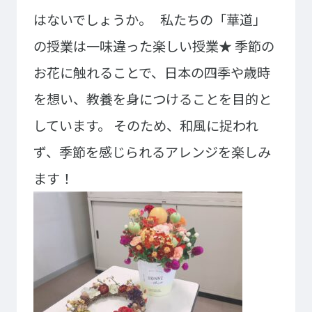
大学コース
ビジネスパーク
はないでしょうか。
私たちの「華道」
学院のご紹介
の授業は一味違った楽しい授業★
季節の
建学の精神・学院長挨拶
沿革（学院の歴史）
お花に触れることで、日本の四季や歳時
教育方針
アクセス
を想い、教養を身につけることを目的と
動画で見るテクノスカレッ
ジ
しています。
そのため、和風に捉われ
学科一覧
ず、季節を感じられるアレンジを楽しみ
WEBエントリー・WEB出願
情報公開・シラバス
東京工学院専門学校
ます！
コンサート・イベント科
建築学科
音響芸術科
インテリアデザイン科
映像メディア学科
情報システム科
ミュージック科
電気電子学科
声優・演劇科
航空学科