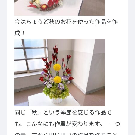
ゲームクリエーター科
法律情報科
アニメ・マンガ科
ビジネス情報科
今はちょうど秋のお花を使った作品を作
デザイン科
公務員科
成！
CGクリエーター科
大学併修学科/教育専攻科/
研究科
スポーツビジネス科
こども科
東京エアトラベル・ホテル専門学校
英語キャリア科
エアラインサービス科
ホテル科
観光・ツーリズム科
ブライダル科
鉄道交通科
大学併修学科/研究科
キャリア支援
同じ「秋」という季節を感じる作品で
卒業生の紹介
キャリアセンター
も、こんなにも作風が変わります。
一つ
キャンパスライフ