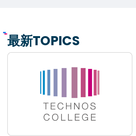
イベント・行事
部活・クラブ紹介
キャンパスマップ
学生寮・マンション
校外施設
学生委員会
入学のご案内
最新TOPICS
5つの入学方法
募集要項
学費・教材費
奨学金・奨励金
外国人留学生入学のご案内
NEWS&TOPICS