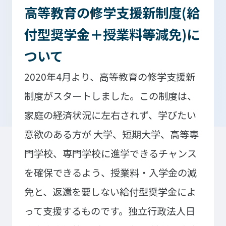
高等教育の修学支援新制度(給
付型奨学金＋授業料等減免)に
入学検討中の
外国人留学生の
ついて
皆さまへ
皆さまへ
2020年4月より、高等教育の修学支援新
保護者の
在学生の
皆さまへ
皆さまへ
制度がスタートしました。この制度は、
卒業生の
企業の
家庭の経済状況に左右されず、学びたい
皆さまへ
皆さまへ
意欲のある方が 大学、短期大学、高等専
地域の
門学校、専門学校に進学できるチャンス
皆さまへ
を確保できるよう、授業料・入学金の減
テクノスカレッジの学びの特長
免と、返還を要しない給付型奨学金によ
卒後ビジョン
TECHNOSゼミ
って支援するものです。独立行政法人日
4つの学びのプラン
グローバルラーニング