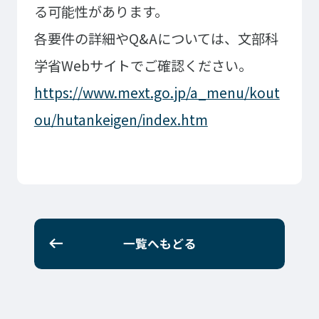
ゲームクリエーター科
法律情報科
る可能性があります。
アニメ・マンガ科
ビジネス情報科
各要件の詳細やQ&Aについては、文部科
デザイン科
公務員科
学省Webサイトでご確認ください。
CGクリエーター科
大学併修学科/教育専攻科/
https://www.mext.go.jp/a_menu/kout
研究科
スポーツビジネス科
ou/hutankeigen/index.htm
こども科
東京エアトラベル・ホテル専門学校
英語キャリア科
エアラインサービス科
ホテル科
観光・ツーリズム科
ブライダル科
鉄道交通科
大学併修学科/研究科
一覧へもどる
キャリア支援
卒業生の紹介
キャリアセンター
キャンパスライフ