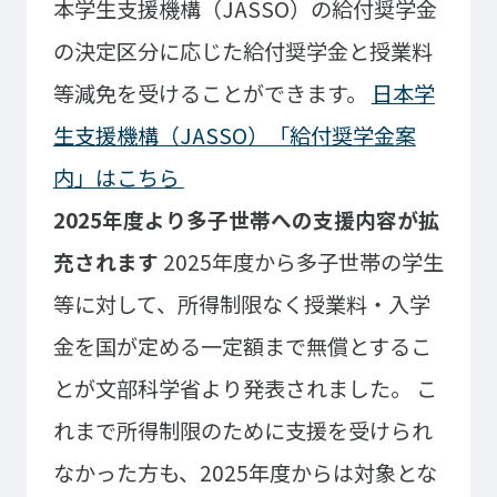
本学生支援機構（JASSO）の給付奨学金
大学コース
ビジネスパーク
学院のご紹介
の決定区分に応じた給付奨学金と授業料
建学の精神・学院長挨拶
沿革（学院の歴史）
等減免を受けることができます。
日本学
教育方針
アクセス
生支援機構（JASSO）「給付奨学金案
動画で見るテクノスカレッ
内」はこちら
ジ
学科一覧
2025年度より多子世帯への支援内容が拡
WEBエントリー・WEB出願
情報公開・シラバス
充されます
2025年度から多子世帯の学生
東京工学院専門学校
等に対して、所得制限なく授業料・入学
コンサート・イベント科
建築学科
金を国が定める一定額まで無償とするこ
音響芸術科
インテリアデザイン科
とが文部科学省より発表されました。
こ
映像メディア学科
情報システム科
れまで所得制限のために支援を受けられ
ミュージック科
電気電子学科
なかった方も、2025年度からは対象とな
声優・演劇科
航空学科