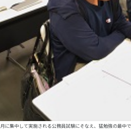
ンパスライフ
入学のご案内
・行事
5つの入学方法
スマップ
募集要項
学費・教材費
ラブ紹介
奨学金・奨励金
マンション
外国人留学生入学のご案内
会
9月に集中して実施される公務員試験にそなえ、猛勉強の最中