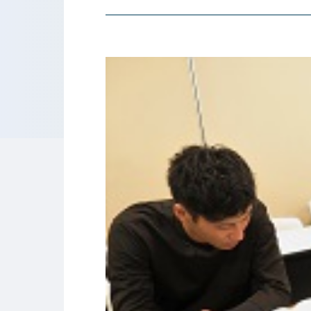
東京工学院専門学校
コンサート・イベント科
建築学科
音響芸術科
インテリ
映像メディア学科
情報シス
ミュージック科
電気電子
声優・演劇科
航空学科
ゲームクリエーター科
法律情報
アニメ・マンガ科
ビジネス
デザイン科
公務員科
CGクリエーター科
大学併修
スポーツビジネス科
こども科