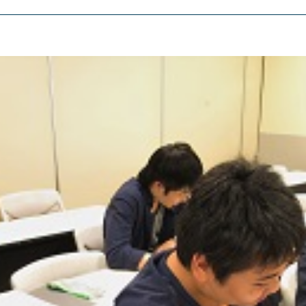
東京エアトラベル・
英語キャリア科
アデザイン科
ホテル科
テム科
ブライダル科
学科
エアラインサービス科
観光・ツーリズム科
科
鉄道交通科
情報科
大学併修学科/研究科
学科/教育専攻科/研究科