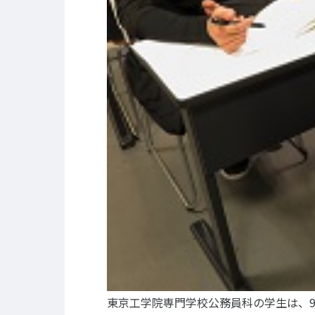
キャリア支援
キャ
卒業生の紹介
イベント
キャリアセンター
キャンパ
校外施設
部活・ク
学生寮・
学生委員
プライバシーポリシー
サイトマップ
東京工学院専門学校公務員科の学生は、