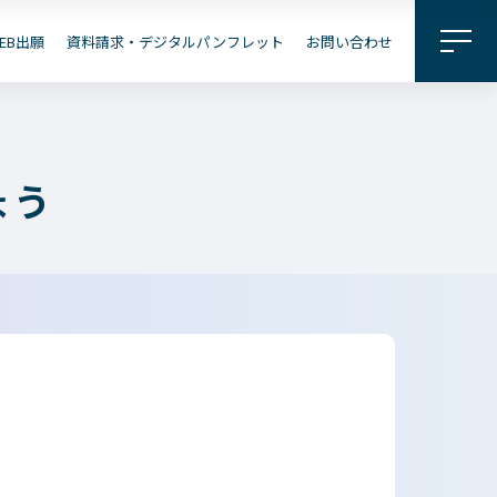
料請求・
パンフレット
EB出願
資料請求・デジタルパンフレット
お問い合わせ
企業の
地域の
皆さまへ
皆さまへ
ょう
出願