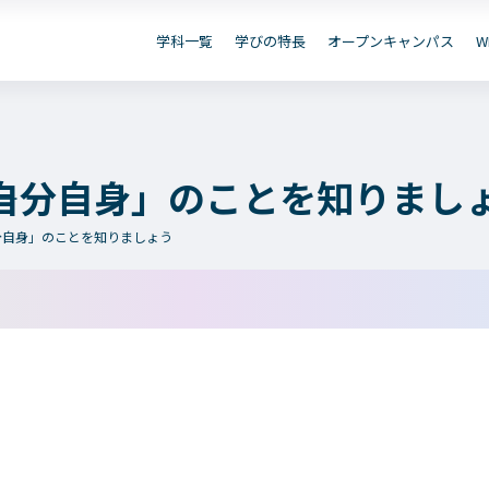
資
B出願
お問い合わせ
デジタル
学科一覧
学びの特長
オープンキャンパス
W
保護者の
在学生の
卒業生の
皆さまへ
皆さまへ
皆さまへ
「自分自身」のことを知りまし
自分自身」のことを知りましょう
学院のご紹介
学科一覧
建学の精神・学院長挨拶
WEBエントリー・WEB
教育方針
情報公開・シラバス
沿革（学院の歴史）
アクセス
動画で見るテクノスカレッジ