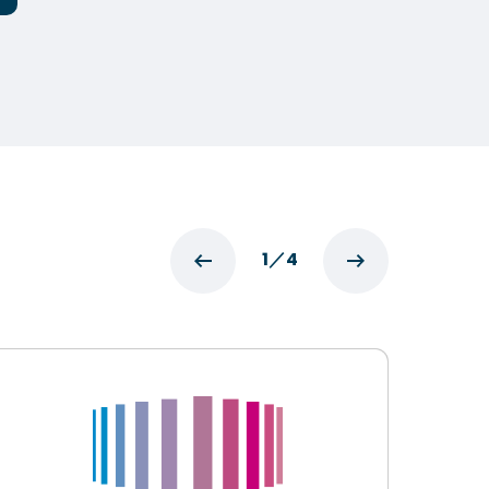
1
／
4