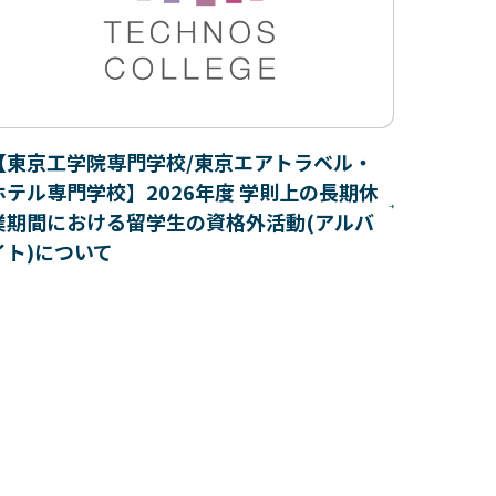
【東京工学院専門学校/東京エアトラベル・
ホテル専門学校】2026年度 学則上の長期休
業期間における留学生の資格外活動(アルバ
イト)について
【ニュ
ャンパ
ム診断
木原誠