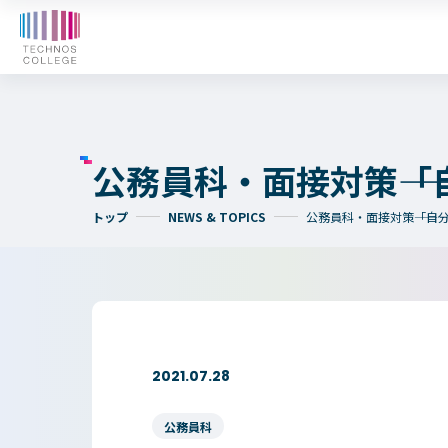
オープンキャンパス
WE
入学検討中の
外国人留学生の
皆さまへ
皆さまへ
公務員科・面接対策――
トップ
NEWS & TOPICS
公務員科・面接対策――「
テクノスカレッジの学びの特長
卒後ビジョン
4つの学びのプラン
大学コース
TECHNOSゼミ
2021.07.28
グローバルラーニング
ビジネスパーク
公務員科