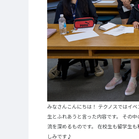
キャリア支援
キャ
卒業生の紹介
イベント
キャリアセンター
キャンパ
校外施設
部活・ク
学生寮・
学生委員
プライバシーポリシー
サイトマップ
みなさんこんにちは！
テクノスではイベ
生とふれあうと言った内容です。
その中
流を深めるものです。
在校生も留学生も
しみです♪