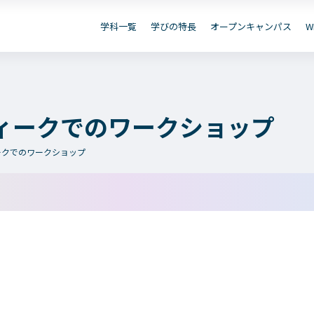
資
B出願
お問い合わせ
デジタル
学科一覧
学びの特長
オープンキャンパス
W
保護者の
在学生の
卒業生の
皆さまへ
皆さまへ
皆さまへ
ィークでのワークショップ
ークでのワークショップ
学院のご紹介
学科一覧
建学の精神・学院長挨拶
WEBエントリー・WEB
教育方針
情報公開・シラバス
沿革（学院の歴史）
アクセス
動画で見るテクノスカレッジ