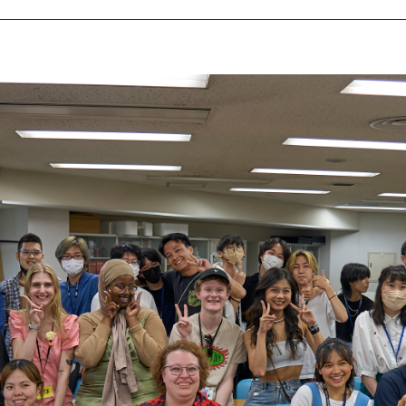
東京エアトラベル・
英語キャリア科
アデザイン科
ホテル科
テム科
ブライダル科
学科
エアラインサービス科
観光・ツーリズム科
科
鉄道交通科
情報科
大学併修学科/研究科
学科/教育専攻科/研究科