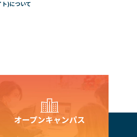
イト)について
【ニュ
ャンパ
ム診断
木原誠
オープン
キャンパス