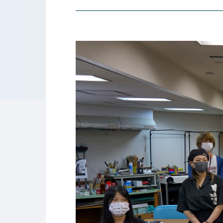
東京工学院専門学校
コンサート・イベント科
建築学科
音響芸術科
インテリ
映像メディア学科
情報シス
ミュージック科
電気電子
声優・演劇科
航空学科
ゲームクリエーター科
法律情報
アニメ・マンガ科
ビジネス
デザイン科
公務員科
CGクリエーター科
大学併修
スポーツビジネス科
こども科