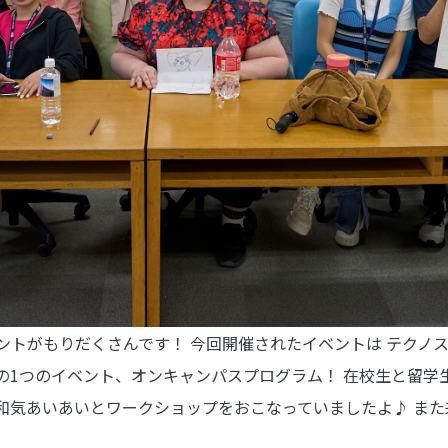
ンパスライフ
入学のご案内
・行事
5つの入学方法
スマップ
募集要項
学費・教材費
ラブ紹介
奨学金・奨励金
マンション
外国人留学生入学のご案内
会
ントがもりだくさんです！
今回開催されたイベントは
テクノ
の1つのイベント、オンキャンパスプログラム！
在校生と留学
和気あいあいとワークショップをおこなっていましたよ♪
また