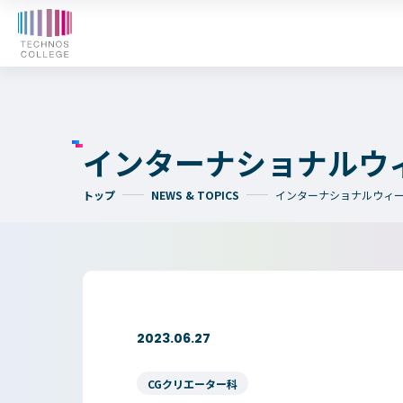
オープンキャンパス
WE
入学検討中の
外国人留学生の
皆さまへ
皆さまへ
インターナショナルウ
トップ
NEWS & TOPICS
インターナショナルウィ
テクノスカレッジの学びの特長
卒後ビジョン
4つの学びのプラン
大学コース
TECHNOSゼミ
2023.06.27
グローバルラーニング
ビジネスパーク
CGクリエーター科