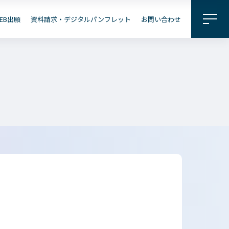
料請求・
パンフレット
EB出願
資料請求・デジタルパンフレット
お問い合わせ
企業の
地域の
皆さまへ
皆さまへ
出願