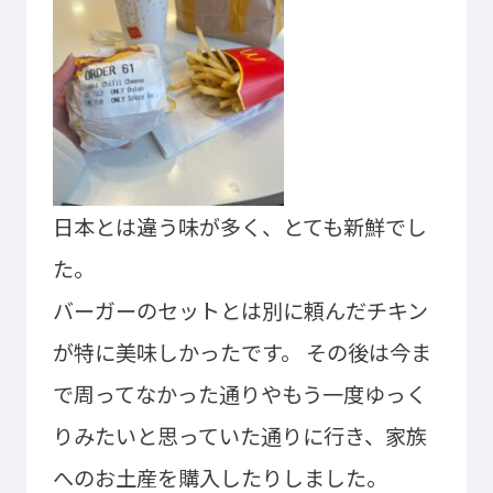
ゲームクリエーター科
法律情報科
アニメ・マンガ科
ビジネス情報科
デザイン科
公務員科
CGクリエーター科
大学併修学科/教育専攻科/
研究科
スポーツビジネス科
こども科
東京エアトラベル・ホテル専門学校
日本とは違う味が多く、とても新鮮でし
英語キャリア科
エアラインサービス科
た。
ホテル科
観光・ツーリズム科
バーガーのセットとは別に頼んだチキン
ブライダル科
鉄道交通科
が特に美味しかったです。
その後は今ま
大学併修学科/研究科
で周ってなかった通りやもう一度ゆっく
キャリア支援
りみたいと思っていた通りに行き、家族
卒業生の紹介
キャリアセンター
キャンパスライフ
へのお土産を購入したりしました。