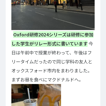
大学コース
ビジネスパーク
学院のご紹介
建学の精神・学院長挨拶
沿革（学院の歴史）
教育方針
アクセス
動画で見るテクノスカレッ
Oxford研修2024シリーズは研修に参加
ジ
した学生がリレー形式に書いています
今
学科一覧
日は午前中で授業が終わって、午後はフ
WEBエントリー・WEB出願
情報公開・シラバス
東京工学院専門学校
リータイムだったので同じ学科の友人と
オックスフォード市内をまわりました。
コンサート・イベント科
建築学科
音響芸術科
インテリアデザイン科
まずお昼を食べにマクドナルドへ。
映像メディア学科
情報システム科
ミュージック科
電気電子学科
声優・演劇科
航空学科