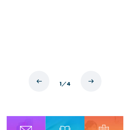
1
／
4