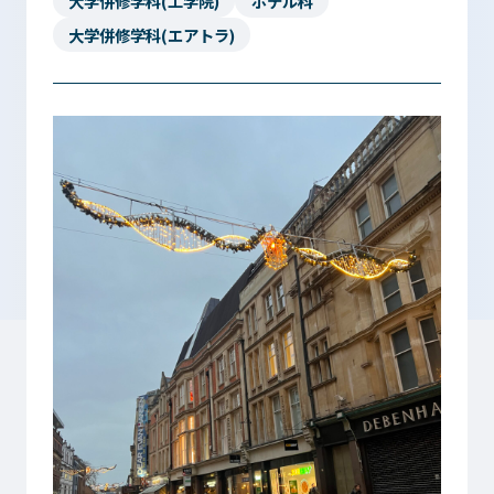
大学併修学科(工学院)
ホテル科
大学併修学科(エアトラ)
入学検討中の
外国人留学生の
皆さまへ
皆さまへ
保護者の
在学生の
皆さまへ
皆さまへ
卒業生の
企業の
皆さまへ
皆さまへ
地域の
皆さまへ
テクノスカレッジの学びの特長
卒後ビジョン
TECHNOSゼミ
4つの学びのプラン
グローバルラーニング