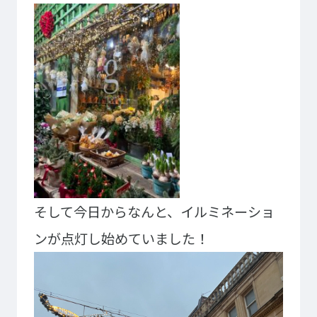
イベント・行事
部活・クラブ紹介
キャンパスマップ
学生寮・マンション
校外施設
学生委員会
入学のご案内
5つの入学方法
募集要項
学費・教材費
奨学金・奨励金
外国人留学生入学のご案内
そして今
日からなんと
、
イルミネーショ
ンが点灯し始めていました！
NEWS&TOPICS