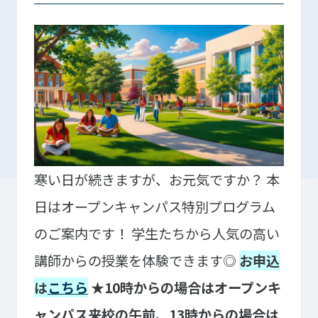
入学検討中の
外国人留学生の
皆さまへ
皆さまへ
保護者の
在学生の
皆さまへ
皆さまへ
卒業生の
企業の
皆さまへ
皆さまへ
寒い日が続きますが、お元気ですか？
本
日はオープンキャンパス特別プログラム
地域の
皆さまへ
のご案内です！
学生たちから人気の高い
テクノスカレッジの学びの特長
講師からの授業を体験できます◎
お申込
卒後ビジョン
TECHNOSゼミ
は
こちら
★10時からの場合はオープンキ
4つの学びのプラン
グローバルラーニング
ャンパス来校の午前、13時からの場合は