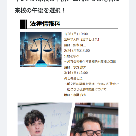
大学コース
ビジネスパーク
来校の午後を選択！
学院のご紹介
建学の精神・学院長挨拶
沿革（学院の歴史）
教育方針
アクセス
動画で見るテクノスカレッ
ジ
学科一覧
WEBエントリー・WEB出願
情報公開・シラバス
東京工学院専門学校
コンサート・イベント科
建築学科
音響芸術科
インテリアデザイン科
映像メディア学科
情報システム科
ミュージック科
電気電子学科
声優・演劇科
航空学科