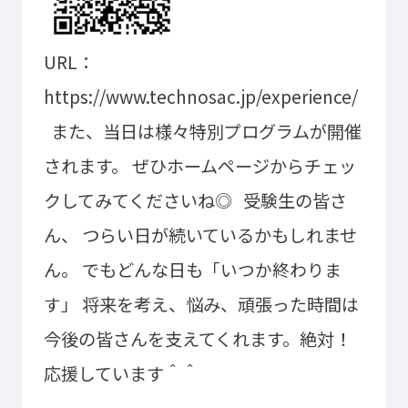
イベント・行事
部活・クラブ紹介
キャンパスマップ
学生寮・マンション
URL：
校外施設
学生委員会
https://www.technosac.jp/experience/
入学のご案内
また、当日は様々特別プログラムが開催
5つの入学方法
されます。
ぜひホームページからチェッ
募集要項
クしてみてくださいね◎
受験生の皆さ
学費・教材費
奨学金・奨励金
ん、
つらい日が続いているかもしれませ
外国人留学生入学のご案内
ん。
でもどんな日も
「いつか終わりま
す」
将来を考え、悩み、頑張った時間は
NEWS&TOPICS
今後の皆さんを支えてくれます。絶対！
応援しています＾＾