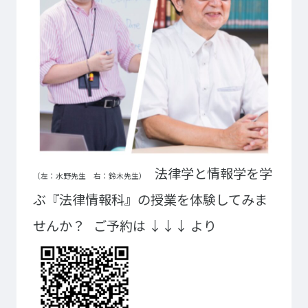
ゲームクリエーター科
法律情報科
アニメ・マンガ科
ビジネス情報科
デザイン科
公務員科
CGクリエーター科
大学併修学科/教育専攻科/
研究科
スポーツビジネス科
こども科
東京エアトラベル・ホテル専門学校
英語キャリア科
エアラインサービス科
法律学と情報学を学
（左：水野先生 右：鈴木先生）
ホテル科
観光・ツーリズム科
ぶ『法律情報科』の授業を体験してみま
ブライダル科
鉄道交通科
せんか？
ご予約は ↓↓↓ より
大学併修学科/研究科
キャリア支援
卒業生の紹介
キャリアセンター
キャンパスライフ