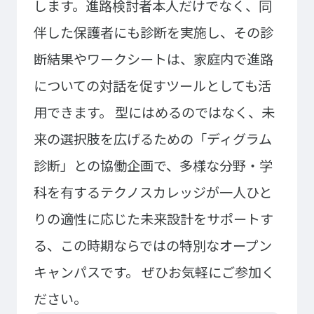
します。進路検討者本人だけでなく、同
ゲームクリエーター科
法律情報科
アニメ・マンガ科
ビジネス情報科
伴した保護者にも診断を実施し、その診
デザイン科
公務員科
断結果やワークシートは、家庭内で進路
CGクリエーター科
大学併修学科/教育専攻科/
についての対話を促すツールとしても活
研究科
スポーツビジネス科
用できます。
型にはめるのではなく、未
こども科
東京エアトラベル・ホテル専門学校
来の選択肢を広げるための「ディグラム
診断」との協働企画で、多様な分野・学
英語キャリア科
エアラインサービス科
科を有するテクノスカレッジが一人ひと
ホテル科
観光・ツーリズム科
ブライダル科
鉄道交通科
りの適性に応じた未来設計をサポートす
大学併修学科/研究科
る、この時期ならではの特別なオープン
キャリア支援
キャンパスです。
ぜひお気軽にご参加く
卒業生の紹介
キャリアセンター
ださい。
キャンパスライフ