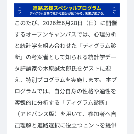
大学コース
ビジネスパーク
学院のご紹介
このたび、2026年6月28日（日）に開催
建学の精神・学院長挨拶
沿革（学院の歴史）
教育方針
アクセス
するオープンキャンパスでは、心理分析
動画で見るテクノスカレッ
と統計学を組み合わせた「ディグラム診
ジ
学科一覧
断」の考案者として知られる統計学デー
タ評論家の木原誠太郎氏をゲストに迎
WEBエントリー・WEB出願
情報公開・シラバス
東京工学院専門学校
え、特別プログラムを実施します。
本プ
コンサート・イベント科
建築学科
ログラムでは、自分自身の性格や適性を
音響芸術科
インテリアデザイン科
客観的に分析する「ディグラム診断」
映像メディア学科
情報システム科
（アドバンス版）を用いて、参加者へ自
ミュージック科
電気電子学科
己理解と進路選択に役立つヒントを提供
声優・演劇科
航空学科