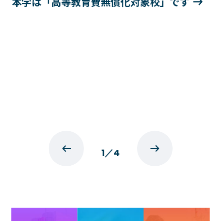
本学は「高等教育費無償化対象校」です
1
／
4