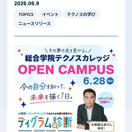
2026.06.9
TOPICS
イベント
テクノスの学び
ニュースリリース
入学検討中の
外国人留学生の
皆さまへ
皆さまへ
保護者の
在学生の
皆さまへ
皆さまへ
卒業生の
企業の
皆さまへ
皆さまへ
地域の
皆さまへ
テクノスカレッジの学びの特長
卒後ビジョン
TECHNOSゼミ
4つの学びのプラン
グローバルラーニング