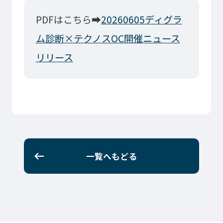
イベント・行事
部活・クラブ紹介
PDFはこちら➡
20260605ディグラ
キャンパスマップ
学生寮・マンション
ム診断×テクノスOC開催ニュース
校外施設
学生委員会
入学のご案内
リリース
5つの入学方法
募集要項
学費・教材費
奨学金・奨励金
外国人留学生入学のご案内
一覧へもどる
NEWS&TOPICS