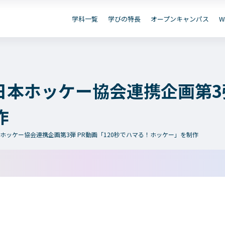
資
B出願
お問い合わせ
デジタル
学科一覧
学びの特長
オープンキャンパス
W
保護者の
在学生の
卒業生の
皆さまへ
皆さまへ
皆さまへ
本ホッケー協会連携企画第3弾
作
学院のご紹介
学科一覧
ホッケー協会連携企画第3弾 PR動画「120秒でハマる！ホッケー」を制作
建学の精神・学院長挨拶
WEBエントリー・WEB
教育方針
情報公開・シラバス
沿革（学院の歴史）
アクセス
動画で見るテクノスカレッジ