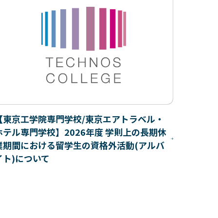
【東京工学院専門学校/東京エアトラベル・
ホテル専門学校】2026年度 学則上の長期休
業期間における留学生の資格外活動(アルバ
イト)について
【ニュ
ャンパ
ム診断
木原誠