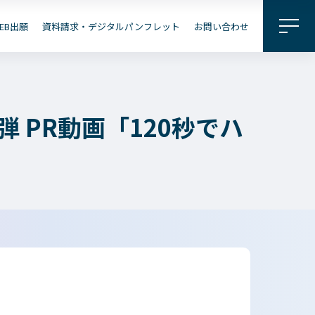
料請求・
パンフレット
EB出願
資料請求・デジタルパンフレット
お問い合わせ
企業の
地域の
皆さまへ
皆さまへ
 PR動画「120秒でハ
出願