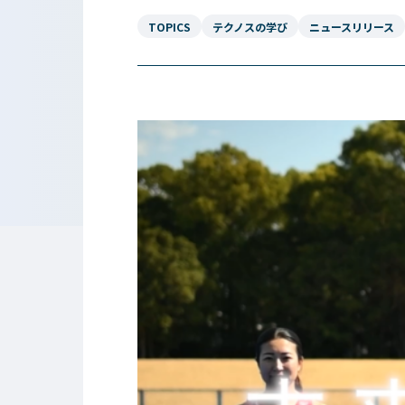
TOPICS
テクノスの学び
ニュースリリース
東京工学院専門学校
コンサート・イベント科
建築学科
音響芸術科
インテリ
映像メディア学科
情報シス
ミュージック科
電気電子
声優・演劇科
航空学科
ゲームクリエーター科
法律情報
アニメ・マンガ科
ビジネス
デザイン科
公務員科
CGクリエーター科
大学併修
スポーツビジネス科
こども科