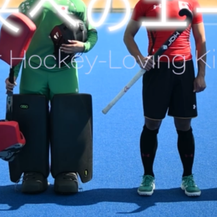
ンパスライフ
入学のご案内
・行事
5つの入学方法
スマップ
募集要項
学費・教材費
ラブ紹介
奨学金・奨励金
マンション
外国人留学生入学のご案内
会