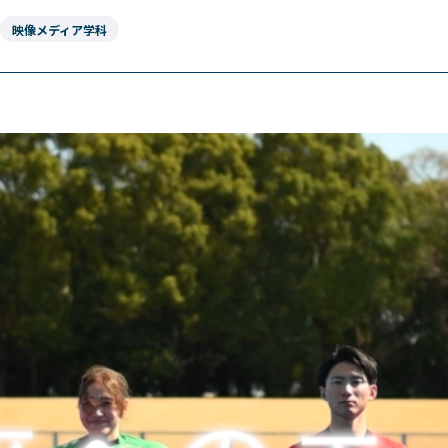
映像メディア学科
東京エアトラベル・
英語キャリア科
アデザイン科
ホテル科
テム科
ブライダル科
学科
エアラインサービス科
観光・ツーリズム科
科
鉄道交通科
情報科
大学併修学科/研究科
学科/教育専攻科/研究科