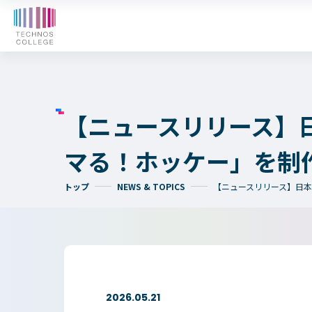
オープンキャンパス
WE
入学検討中の
外国人留学生の
皆さまへ
皆さまへ
【ニュースリリース】日
マる！ホッケー」を制
テクノスカレッジの学びの特長
トップ
NEWS & TOPICS
【ニュースリリース】日本
卒後ビジョン
4つの学びのプラン
大学コース
TECHNOSゼミ
グローバルラーニング
ビジネスパーク
2026.05.21