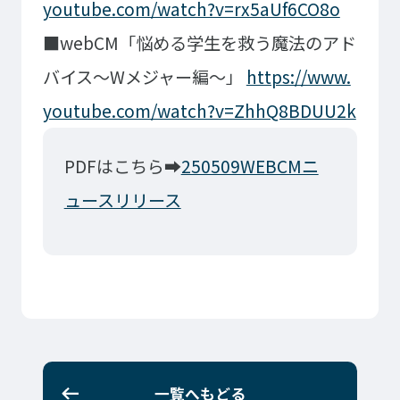
youtube.com/watch?v=rx5aUf6CO8o
ゲームクリエーター科
法律情報科
アニメ・マンガ科
ビジネス情報科
■webCM「悩める学生を救う魔法のアド
デザイン科
公務員科
バイス～Wメジャー編～」
https://www.
CGクリエーター科
大学併修学科/教育専攻科/
youtube.com/watch?v=ZhhQ8BDUU2k
研究科
スポーツビジネス科
こども科
PDFはこちら➡
250509WEBCMニ
東京エアトラベル・ホテル専門学校
ュースリリース
英語キャリア科
エアラインサービス科
ホテル科
観光・ツーリズム科
ブライダル科
鉄道交通科
大学併修学科/研究科
キャリア支援
卒業生の紹介
キャリアセンター
キャンパスライフ
一覧へもどる