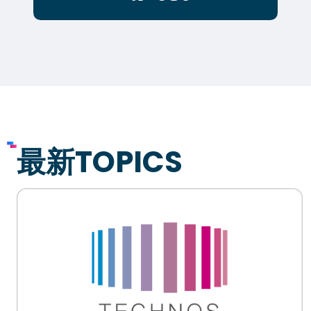
イベント・行事
部活・クラブ紹介
キャンパスマップ
学生寮・マンション
校外施設
学生委員会
入学のご案内
5つの入学方法
募集要項
最新TOPICS
学費・教材費
奨学金・奨励金
外国人留学生入学のご案内
NEWS&TOPICS