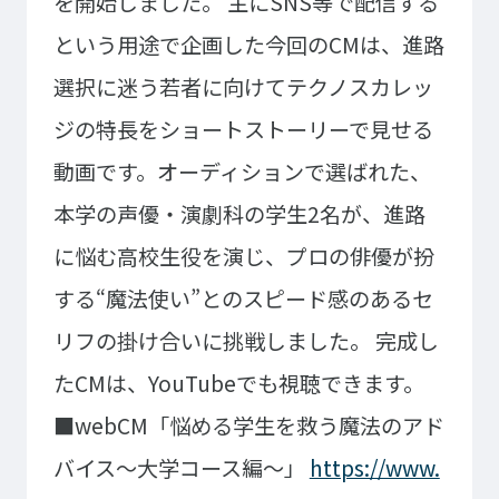
を開始しました。
主にSNS等で配信する
大学コース
ビジネスパーク
学院のご紹介
という用途で企画した今回のCMは、進路
選択に迷う若者に向けてテクノスカレッ
建学の精神・学院長挨拶
沿革（学院の歴史）
教育方針
アクセス
ジの特長をショートストーリーで見せる
動画で見るテクノスカレッ
動画です。オーディションで選ばれた、
ジ
学科一覧
本学の声優・演劇科の学生2名が、進路
に悩む高校生役を演じ、プロの俳優が扮
WEBエントリー・WEB出願
情報公開・シラバス
東京工学院専門学校
する“魔法使い”とのスピード感のあるセ
コンサート・イベント科
建築学科
リフの掛け合いに挑戦しました。
完成し
音響芸術科
インテリアデザイン科
たCMは、YouTubeでも視聴できます。
映像メディア学科
情報システム科
■webCM「悩める学生を救う魔法のアド
ミュージック科
電気電子学科
バイス～大学コース編～」
https://www.
声優・演劇科
航空学科