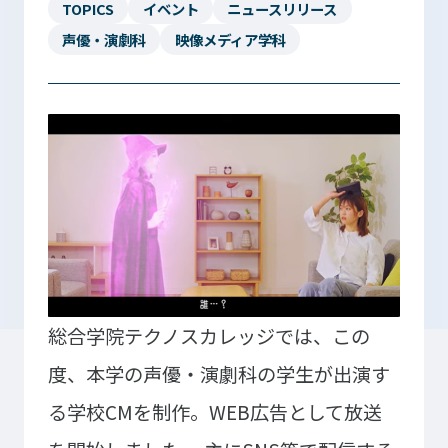
TOPICS
イベント
ニュースリリース
声優・演劇科
映像メディア学科
入学検討中の
外国人留学生の
皆さまへ
皆さまへ
保護者の
在学生の
皆さまへ
皆さまへ
卒業生の
企業の
皆さまへ
皆さまへ
地域の
皆さまへ
総合学院テクノスカレッジでは、この
テクノスカレッジの学びの特長
度、本学の声優・演劇科の学生が出演す
卒後ビジョン
TECHNOSゼミ
る学校CMを制作。WEB広告として放送
4つの学びのプラン
グローバルラーニング