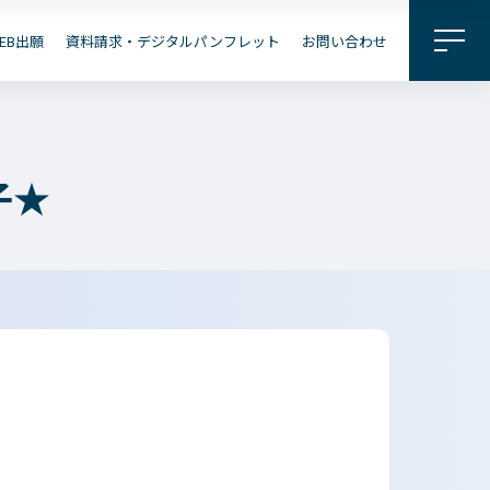
料請求・
パンフレット
EB出願
資料請求・デジタルパンフレット
お問い合わせ
企業の
地域の
皆さまへ
皆さまへ
子★
出願