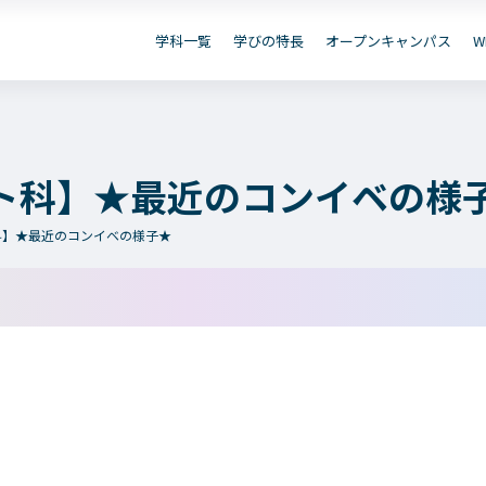
資
B出願
お問い合わせ
デジタル
学科一覧
学びの特長
オープンキャンパス
W
保護者の
在学生の
卒業生の
皆さまへ
皆さまへ
皆さまへ
ト科】★最近のコンイベの様
科】★最近のコンイベの様子★
学院のご紹介
学科一覧
建学の精神・学院長挨拶
WEBエントリー・WEB
教育方針
情報公開・シラバス
沿革（学院の歴史）
アクセス
動画で見るテクノスカレッジ