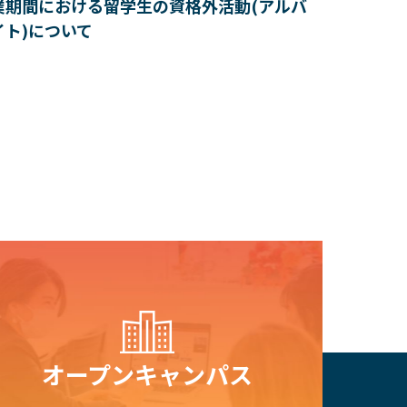
業期間における留学生の資格外活動(アルバ
イト)について
【ニュ
ャンパ
ム診断
木原誠
オープン
キャンパス