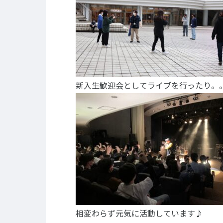
キャリア支援
キャ
卒業生の紹介
イベント
キャリアセンター
キャンパ
校外施設
部活・ク
新入生歓迎会としてライブを行ったり。
学生寮・
学生委員
プライバシーポリシー
サイトマップ
相変わらず元気に活動しています♪