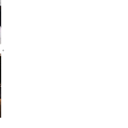
ンパスライフ
入学のご案内
・行事
5つの入学方法
スマップ
募集要項
学費・教材費
ラブ紹介
奨学金・奨励金
。。
マンション
外国人留学生入学のご案内
会