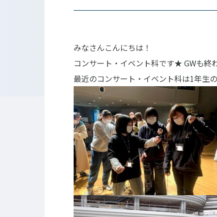
東京工学院専門学校
みなさんこんにちは！
コンサート・イベント科
建築学科
音響芸術科
インテリ
コンサート・イベント科です★
GWも終
映像メディア学科
情報シス
最近のコンサート・イベント科は1年生
ミュージック科
電気電子
声優・演劇科
航空学科
ゲームクリエーター科
法律情報
アニメ・マンガ科
ビジネス
デザイン科
公務員科
CGクリエーター科
大学併修
スポーツビジネス科
こども科