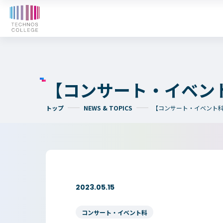
オープンキャンパス
WE
入学検討中の
外国人留学生の
皆さまへ
皆さまへ
【コンサート・イベン
トップ
NEWS & TOPICS
【コンサート・イベント
テクノスカレッジの学びの特長
卒後ビジョン
4つの学びのプラン
大学コース
TECHNOSゼミ
2023.05.15
グローバルラーニング
ビジネスパーク
コンサート・イベント科