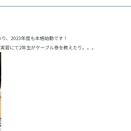
東京エアトラベル・
英語キャリア科
アデザイン科
ホテル科
わり、2023年度も本格始動です！
テム科
ブライダル科
の実習にて2年生がケーブル巻を教えたり。。。
学科
エアラインサービス科
観光・ツーリズム科
科
鉄道交通科
情報科
大学併修学科/研究科
学科/教育専攻科/研究科