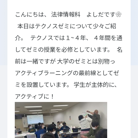
こんにちは、
法律情報科 よしだです❀
本日はテクノスゼミについて少々ご紹
入学検討中の
外国人留学生の
皆さまへ
皆さまへ
介。
テクノスでは１~４年、
４年間を通
保護者の
在学生の
してゼミの授業を必修としています。
名
皆さまへ
皆さまへ
前は一緒ですが
大学のゼミとは別物っ
卒業生の
企業の
アクティブラーニングの最前線としてゼ
皆さまへ
皆さまへ
ミを設置しています。
学生が主体的に、
地域の
アクティブに！
皆さまへ
テクノスカレッジの学びの特長
卒後ビジョン
TECHNOSゼミ
4つの学びのプラン
グローバルラーニング