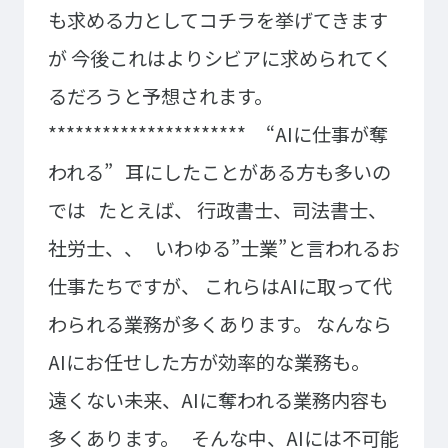
ゲームクリエーター科
法律情報科
も求める力としてコチラを挙げてきます
アニメ・マンガ科
ビジネス情報科
が
今後これはよりシビアに求められてく
デザイン科
公務員科
るだろうと予想されます。
CGクリエーター科
大学併修学科/教育専攻科/
研究科
**********************
“AIに仕事が奪
スポーツビジネス科
われる”
耳にしたことがある方も多いの
こども科
東京エアトラベル・ホテル専門学校
では
たとえば、
行政書士、司法書士、
英語キャリア科
エアラインサービス科
社労士、、
いわゆる”士業”と言われるお
ホテル科
観光・ツーリズム科
仕事たちですが、
これらはAIに取って代
ブライダル科
鉄道交通科
わられる業務が多くあります。
なんなら
大学併修学科/研究科
キャリア支援
AIにお任せした方が効率的な業務も。
遠くない未来、AIに奪われる業務内容も
卒業生の紹介
キャリアセンター
キャンパスライフ
多くあります。
そんな中、AIには不可能