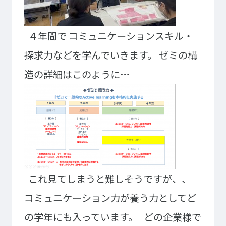
大学コース
ビジネスパーク
学院のご紹介
４年間で
コミュニケーションスキル・
建学の精神・学院長挨拶
沿革（学院の歴史）
探求力などを学んでいきます。
ゼミの構
教育方針
アクセス
動画で見るテクノスカレッ
造の詳細はこのように…
ジ
学科一覧
WEBエントリー・WEB出願
情報公開・シラバス
東京工学院専門学校
コンサート・イベント科
建築学科
音響芸術科
インテリアデザイン科
これ見てしまうと難しそうですが、、
映像メディア学科
情報システム科
コミュニケーション力が養う力としてど
ミュージック科
電気電子学科
声優・演劇科
航空学科
の学年にも入っています。
どの企業様で