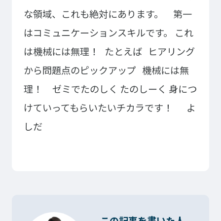
イベント・行事
部活・クラブ紹介
な領域、これも絶対にあります。
第一
キャンパスマップ
学生寮・マンション
はコミュニケーションスキルです。
これ
校外施設
学生委員会
は機械には無理！
たとえば
ヒアリング
入学のご案内
から問題点のピックアップ
機械には無
5つの入学方法
理！
ゼミでたのしく たのしーく
身につ
募集要項
けていってもらいたいチカラです！
よ
学費・教材費
奨学金・奨励金
しだ
外国人留学生入学のご案内
NEWS&TOPICS
この記事を書いた人